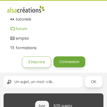
tutoriels
forum
emploi
formations
Connexion
S'inscrire
Rechercher
bar
5211 sujets