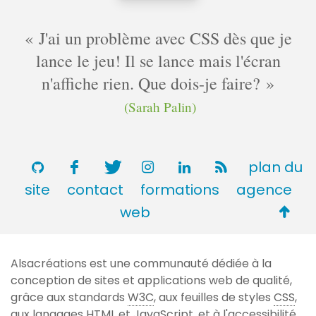
J'ai un problème avec CSS dès que je
lance le jeu! Il se lance mais l'écran
n'affiche rien. Que dois-je faire?
(Sarah Palin)
plan du
site
contact
formations
agence
Retou
web
en
haut
Alsacréations est une communauté dédiée à la
de
conception de sites et applications web de qualité,
page
grâce aux standards
W3C
, aux feuilles de styles
CSS
,
aux langages
HTML
et JavaScript, et à l'accessibilité.