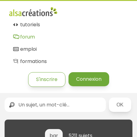
tutoriels
forum
emploi
formations
Connexion
S'inscrire
Rechercher
bar
5211 sujets