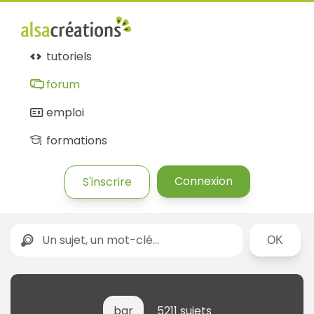
tutoriels
forum
emploi
formations
Connexion
S'inscrire
Rechercher
bar
5211 sujets