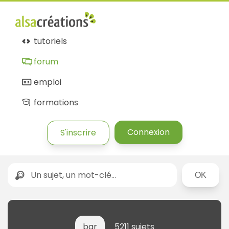
tutoriels
forum
emploi
formations
Connexion
S'inscrire
Rechercher
bar
5211 sujets