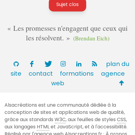
Sujet clos
Les promesses n'engagent que ceux qui
les résolvent.
(Brendan Eich)
plan du
site
contact
formations
agence
Retou
web
en
haut
Alsacréations est une communauté dédiée à la
de
conception de sites et applications web de qualité,
page
grâce aux standards
W3C
, aux feuilles de styles
CSS
,
aux langages
HTML
et JavaScript, et à l'accessibilité.
Réalisé par l'agence web
Alsacreations.fr
·
À propos