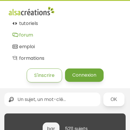
tutoriels
forum
emploi
formations
Connexion
S'inscrire
Rechercher
bar
5211 sujets