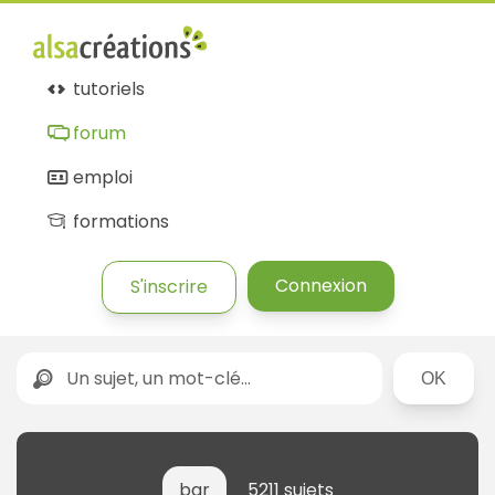
tutoriels
forum
emploi
formations
Connexion
S'inscrire
Rechercher
bar
5211 sujets