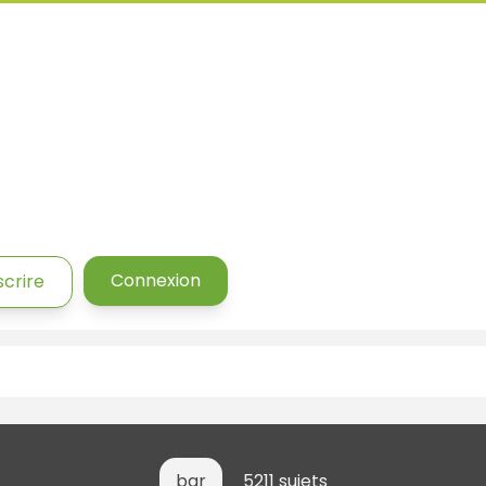
Connexion
scrire
bar
5211 sujets