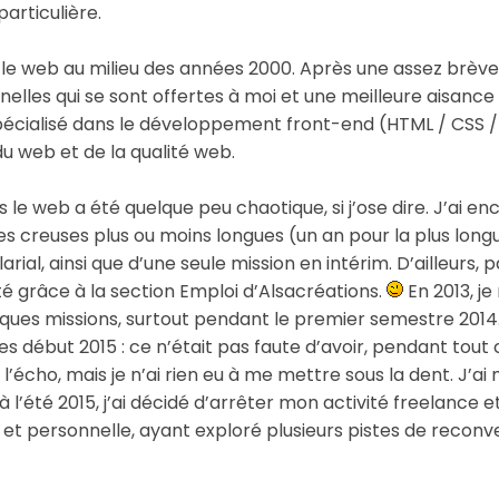
articulière.
le web au milieu des années 2000. Après une assez brève 
nnelles qui se sont offertes à moi et une meilleure aisanc
spécialisé dans le développement front-end (HTML / CSS /
 du web et de la qualité web.
e web a été quelque peu chaotique, si j’ose dire. J’ai en
s creuses plus ou moins longues (un an pour la plus long
ial, ainsi que d’une seule mission en intérim. D’ailleurs, p
té grâce à la section Emploi d’Alsacréations.
En 2013, je
ues missions, surtout pendant le premier semestre 2014. A
es début 2015 : ce n’était pas faute d’avoir, pendant to
s l’écho, mais je n’ai rien eu à me mettre sous la dent. J
 à l’été 2015, j’ai décidé d’arrêter mon activité freelance e
le et personnelle, ayant exploré plusieurs pistes de reconve