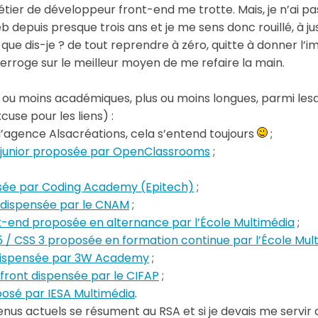
métier de développeur front-end me trotte. Mais, je n’ai p
web depuis presque trois ans et je me sens donc rouillé, à ju
ue dis-je ? de tout reprendre à zéro, quitte à donner l’im
terroge sur le meilleur moyen de me refaire la main.
us ou moins académiques, plus ou moins longues, parmi lesq
use pour les liens) :
l’agence Alsacréations, cela s’entend toujours
;
 junior proposée par OpenClassrooms
;
sée par Coding Academy (Epitech)
;
 dispensée par le CNAM
;
t-end proposée en alternance par l’École Multimédia
;
5 / CSS 3 proposée en formation continue par l’École Mul
 dispensée par 3W Academy
;
front dispensée par le CIFAP
;
posé par IESA Multimédia
.
nus actuels se résument au RSA et si je devais me serv