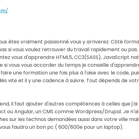
om/
ous êtes vraiment passionné vous y arriverez. Côté formatio
 pas si vous voulez retrouver du travail rapidement ou pas
tez vous d'apprendre HTML5, CC3(SASS), JavaScript natif
te si vous vous accorder du temps je conseille d'apprend
 faire une formation une fois plus à l'aise avec le code, 
 vite et il y une cadence à suivre. Tout dépends de vot
, il faut ajouter d'autres compétences à celles que j'ai ci
act ou Angular, un CMS comme Wordpress/Drupal. Je n'ai
rches sur les technos demandées aussi dans votre ville mais
il vous faudra un bon pc ( 600/800e pour un laptop).