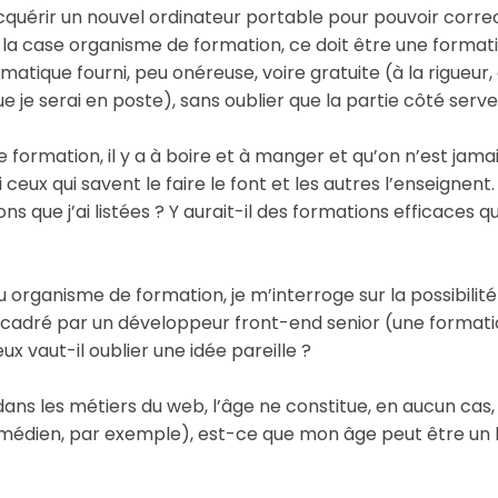
’acquérir un nouvel ordinateur portable pour pouvoir corre
r la case organisme de formation, ce doit être une formati
rmatique fourni, peu onéreuse, voire gratuite (à la rigue
ue je serai en poste), sans oublier que la partie côté serv
de formation, il y a à boire et à manger et qu’on n’est jamais
eux qui savent le faire le font et les autres l’enseignent
ns que j’ai listées ? Y aurait-il des formations efficaces q
u organisme de formation, je m’interroge sur la possibilit
adré par un développeur front-end senior (une formation
ux vaut-il oublier une idée pareille ?
, dans les métiers du web, l’âge ne constitue, en aucun cas,
édien, par exemple), est-ce que mon âge peut être un h