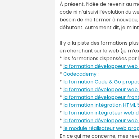
À présent, l’idée de revenir au 
code ni n’ai suivi l’évolution du 
besoin de me former à nouveau, q
débutant. Autrement dit, je m’in
Il y a la piste des formations pl
en cherchant sur le web (je m’exc
* les formations dispensées par 
*
la formation développeur web
*
Codecademy
;
*
la formation Code & Go propo
*
la formation développeur web
*
la formation développeur fron
*
la formation intégration HTML 
*
la formation intégrateur web
*
la formation développeur web 
*
le module réalisateur web pro
En ce qui me concerne, mes reve