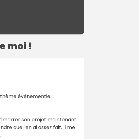
e moi !
ce thème événementiel :
sse démarrer son projet maintenant
e que j'en ai assez fait. Il me
.