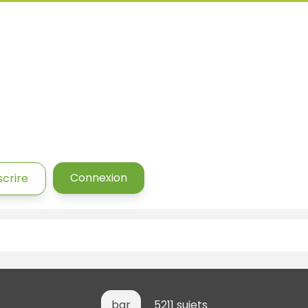
Connexion
scrire
bar
5211 sujets