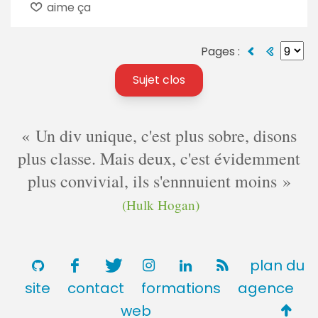
aime ça
Pages :
Sujet clos
Un div unique, c'est plus sobre, disons
plus classe. Mais deux, c'est évidemment
plus convivial, ils s'ennnuient moins
(Hulk Hogan)
plan du
site
contact
formations
agence
Retou
web