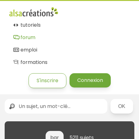
tutoriels
forum
emploi
formations
Connexion
S'inscrire
Rechercher
bar
5211 sujets