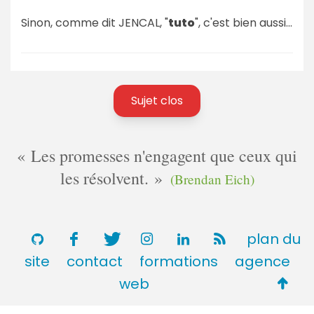
Sinon, comme dit JENCAL, "
tuto
", c'est bien aussi...
Sujet clos
Les promesses n'engagent que ceux qui
les résolvent.
(Brendan Eich)
plan du
site
contact
formations
agence
Retou
web
en