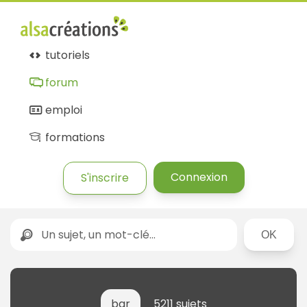
tutoriels
forum
emploi
formations
Connexion
S'inscrire
Rechercher
bar
5211 sujets