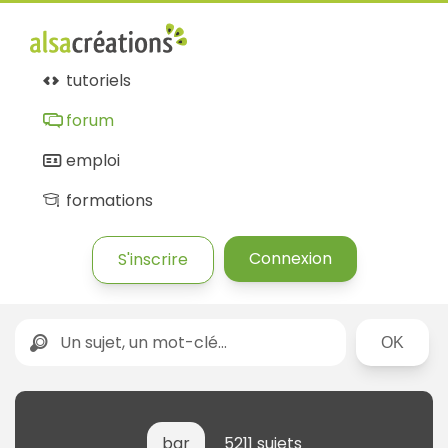
tutoriels
forum
emploi
formations
Connexion
S'inscrire
Rechercher
bar
5211 sujets