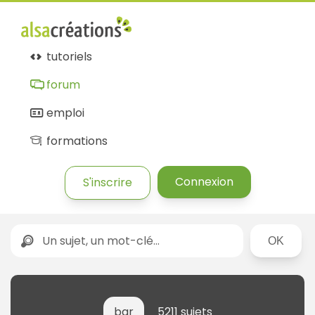
tutoriels
forum
emploi
formations
Connexion
S'inscrire
Rechercher
bar
5211 sujets