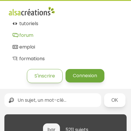
tutoriels
forum
emploi
formations
Connexion
S'inscrire
Rechercher
bar
5211 sujets