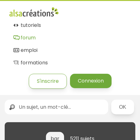
tutoriels
forum
emploi
formations
Connexion
S'inscrire
Rechercher
bar
5211 sujets