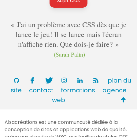
Sujet clos
J'ai un problème avec CSS dès que je
lance le jeu! Il se lance mais l'écran
n'affiche rien. Que dois-je faire?
(Sarah Palin)
plan du
site
contact
formations
agence
Retou
web
en
haut
Alsacréations est une communauté dédiée à la
de
conception de sites et applications web de qualité,
page
grâce aux standards
W3C
, aux feuilles de styles
CSS
,