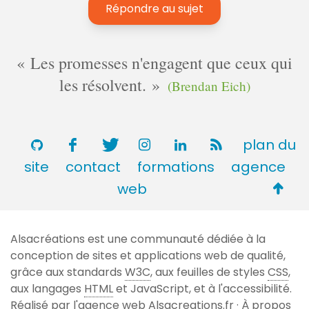
Répondre au sujet
Les promesses n'engagent que ceux qui
les résolvent.
(Brendan Eich)
plan du
site
contact
formations
agence
Retou
web
en
haut
Alsacréations est une communauté dédiée à la
de
conception de sites et applications web de qualité,
page
grâce aux standards
W3C
, aux feuilles de styles
CSS
,
aux langages
HTML
et JavaScript, et à l'accessibilité.
Réalisé par l'agence web
Alsacreations.fr
·
À propos