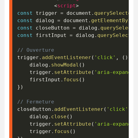
<
script
>
const
 trigger 
=
 document
.
querySelector
(
const
 dialog 
=
 document
.
getElementById
(
const
 closeButton 
=
 dialog
.
querySelecto
const
 firstInput 
=
 dialog
.
querySelector
// Ouverture
trigger
.
addEventListener
(
'click'
,
(
)
=>
    dialog
.
showModal
(
)
    trigger
.
setAttribute
(
'aria-expanded
    firstInput
.
focus
(
)
}
)
// Fermeture
closeButton
.
addEventListener
(
'click'
,
(
    dialog
.
close
(
)
    trigger
.
setAttribute
(
'aria-expanded
    trigger
.
focus
(
)