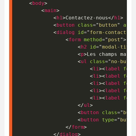
<
body
>
<
main
>
<
h1
>
Contactez-nous
</
h1
>
<
button
class
=
"
button
"
aria
<
dialog
id
=
"
form-contact
"
a
<
form
method
=
"
post
"
>
<
h2
id
=
"
modal-title
<
p
>
Les champs marqu
<
ul
class
=
"
no-bulle
<
li
>
<
label
for
=
<
li
>
<
label
for
=
<
li
>
<
label
for
=
<
li
>
<
label
for
=
<
li
>
<
label
for
=
</
ul
>
<
button
class
=
"
butt
<
button
type
=
"
butto
</
form
>
</
dialog
>