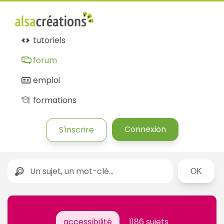
tutoriels
forum
emploi
formations
Connexion
S'inscrire
Rechercher
accessibilité
1186 sujets