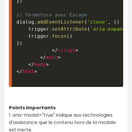
}
)
// Fermeture avec Escape
dialog
.
addEventListener
(
'close'
,
(
)
=>
    trigger
.
setAttribute
(
'aria-expanded
    trigger
.
focus
(
)
}
)
</
script
>
</
main
>
</
body
>
</
html
>
Points importants
1. aria-modal="true" indique aux technologies
d'assistance que le contenu hors de la modale
est inerte.