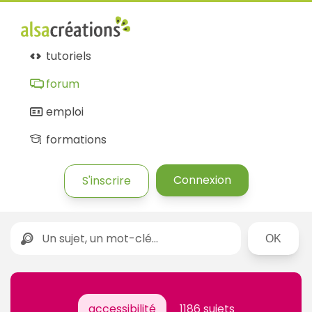
tutoriels
forum
emploi
formations
Connexion
S'inscrire
Rechercher
accessibilité
1186 sujets