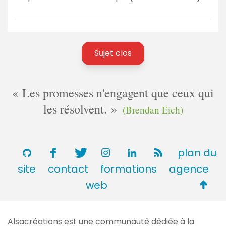
Sujet clos
Les promesses n'engagent que ceux qui
les résolvent.
(Brendan Eich)
plan du
site
contact
formations
agence
Retou
web
en
haut
Alsacréations est une communauté dédiée à la