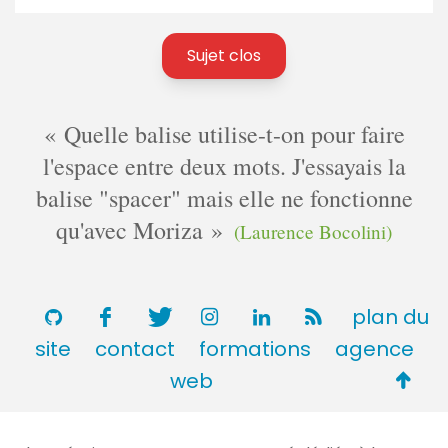
Sujet clos
Quelle balise utilise-t-on pour faire
l'espace entre deux mots. J'essayais la
balise "spacer" mais elle ne fonctionne
qu'avec Moriza
(Laurence Bocolini)
plan du
site
contact
formations
agence
Retou
web
en
haut