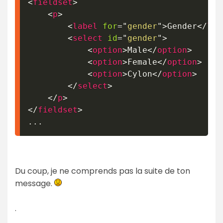
<
fieldset
>
<
p
>
<
label
for
=
"
gender
"
>
Gender
</
lab
<
select
id
=
"
gender
"
>
<
option
>
Male
</
option
>
<
option
>
Female
</
option
>
<
option
>
Cylon
</
option
>
</
select
>
</
p
>
</
fieldset
>
...
Du coup, je ne comprends pas la suite de ton
message.
.