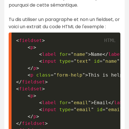
pourquoi de cette sémantique.
Tu dis utiliser un paragraphe et non un fieldset, or
voici un extrait du code HTML de l'exemple :
<
fieldset
>
<
p
>
<
label
for
=
"
name
"
>
Name
</
label
>
<
input
type
=
"
text
"
id
=
"
name
"
cl
</
p
>
<
p
class
=
"
form-help
"
>
This is help t
</
fieldset
>
<
fieldset
>
<
p
>
<
label
for
=
"
email
"
>
Email
</
label
<
input
type
=
"
email
"
id
=
"
email
"
</
p
>
</
fieldset
>