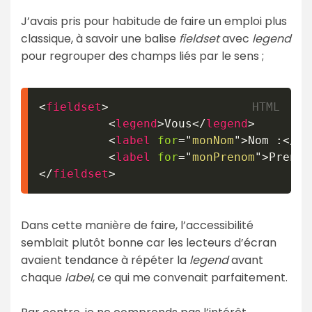
J’avais pris pour habitude de faire un emploi plus
classique, à savoir une balise
fieldset
avec
legend
pour regrouper des champs liés par le sens ;
<
fieldset
>
<
legend
>
Vous
</
legend
>
<
label
for
=
"
monNom
"
>
Nom :
</
la
<
label
for
=
"
monPrenom
"
>
Prenom
</
fieldset
>
Dans cette manière de faire, l’accessibilité
semblait plutôt bonne car les lecteurs d’écran
avaient tendance à répéter la
legend
avant
chaque
label
, ce qui me convenait parfaitement.