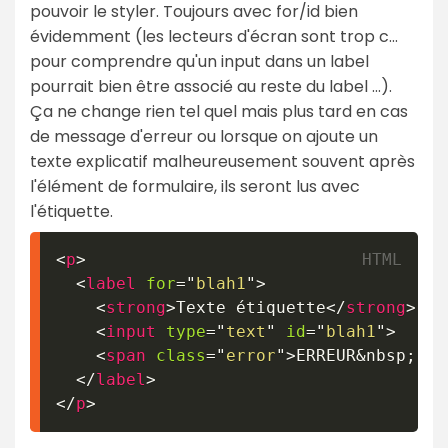
pouvoir le styler. Toujours avec for/id bien
évidemment (les lecteurs d'écran sont trop c...
pour comprendre qu'un input dans un label
pourrait bien être associé au reste du label ...).
Ça ne change rien tel quel mais plus tard en cas
de message d'erreur ou lorsque on ajoute un
texte explicatif malheureusement souvent après
l'élément de formulaire, ils seront lus avec
l'étiquette.
<
p
>
<
label
for
=
"
blah1
"
>
<
strong
>
Texte étiquette
</
strong
>
<
input
type
=
"
text
"
id
=
"
blah1
"
>
<
span
class
=
"
error
"
>
ERREUR
&nbsp;
: m
</
label
>
</
p
>