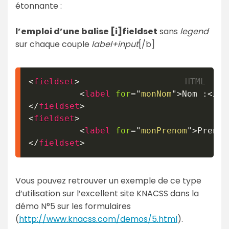
étonnante :
l’emploi d’une balise [i]fieldset
sans
legend
sur chaque couple
label+input
[/b]
<
fieldset
>
<
label
for
=
"
monNom
"
>
Nom :
</
la
</
fieldset
>
<
fieldset
>
<
label
for
=
"
monPrenom
"
>
Prenom
</
fieldset
>
Vous pouvez retrouver un exemple de ce type
d’utilisation sur l’excellent site KNACSS dans la
démo N°5 sur les formulaires
(
http://www.knacss.com/demos/5.html
).