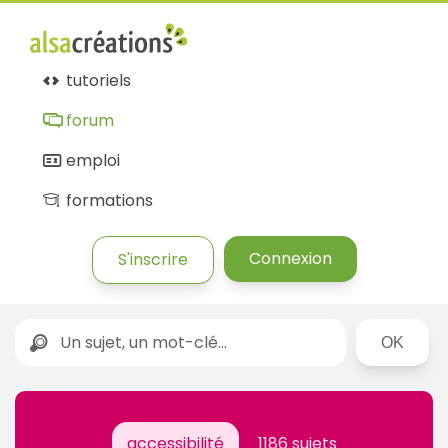
tutoriels
forum
emploi
formations
Connexion
S'inscrire
Rechercher
accessibilité
1186 sujets