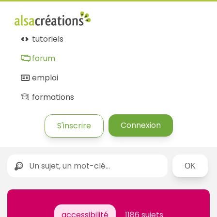
tutoriels
forum
emploi
formations
Connexion
S'inscrire
Rechercher
accessibilité
1186 sujets