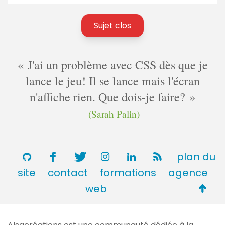
Sujet clos
J'ai un problème avec CSS dès que je
lance le jeu! Il se lance mais l'écran
n'affiche rien. Que dois-je faire?
(Sarah Palin)
plan du
site
contact
formations
agence
Retou
web
en
haut