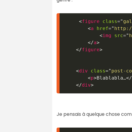
<
figure
class
=
"
gal
<
a
href
=
"
http:/
<
img
src
=
"
h
</
a
>
</
figure
>
<
div
class
=
"
post-co
<
p
>
Blablabla…
</
</
div
>
Je pensais à quelque chose com