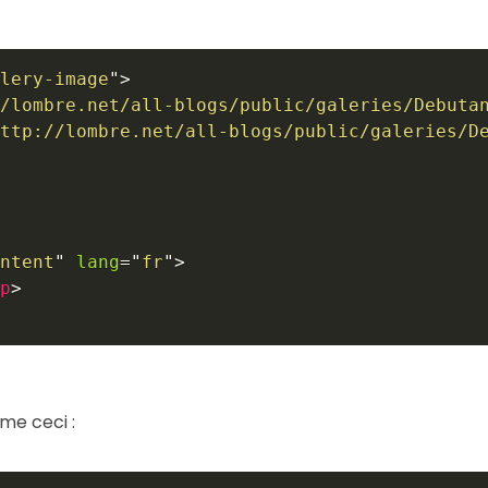
lery-image
"
>
/lombre.net/all-blogs/public/galeries/Debuta
ttp://lombre.net/all-blogs/public/galeries/D
ntent
"
lang
=
"
fr
"
>
p
>
me ceci :