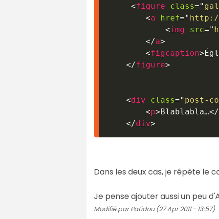
<
figure
class
=
"
gal
<
a
href
=
"
http:/
<
img
src
=
"
h
</
a
>
<
figcaption
>
Égl
</
figure
>
<
div
class
=
"
post-co
<
p
>
Blablabla…
</
</
div
>
Dans les deux cas, je répète le c
Je pense ajouter aussi un peu d'A
Modifié par Patidou (27 Apr 2011 - 13:57)