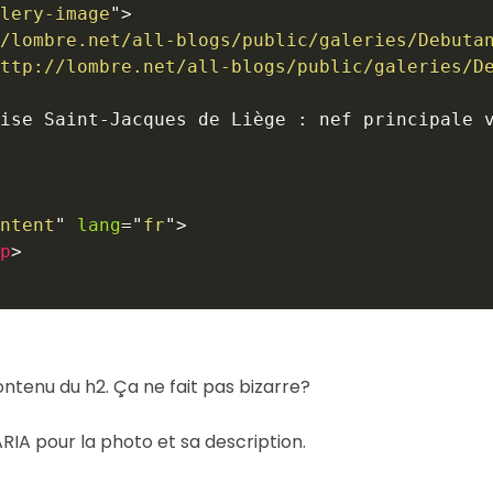
lery-image
"
>
/lombre.net/all-blogs/public/galeries/Debuta
ttp://lombre.net/all-blogs/public/galeries/D
ise Saint-Jacques de Liège : nef principale 
ntent
"
lang
=
"
fr
"
>
p
>
ontenu du h2. Ça ne fait pas bizarre?
RIA pour la photo et sa description.