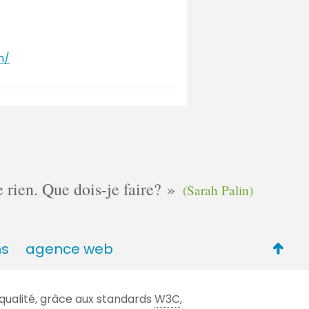
n/
e rien. Que dois-je faire?
(Sarah Palin)
Retou
ns
agence web
en
haut
qualité, grâce aux standards
W3C
,