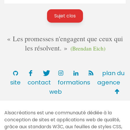
Sujet clos
Les promesses n'engagent que ceux qui
les résolvent.
(Brendan Eich)
plan du
site
contact
formations
agence
Retou
web
en
haut
Alsacréations est une communauté dédiée à la
de
conception de sites et applications web de qualité,
page
grâce aux standards
W3C
, aux feuilles de styles
CSS
,