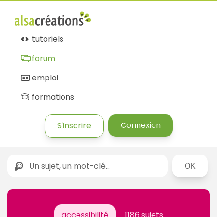
tutoriels
forum
emploi
formations
Connexion
S'inscrire
Rechercher
accessibilité
1186 sujets