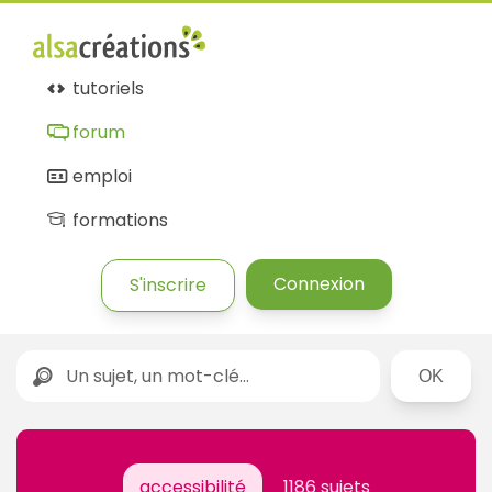
tutoriels
forum
emploi
formations
Connexion
S'inscrire
Rechercher
accessibilité
1186 sujets