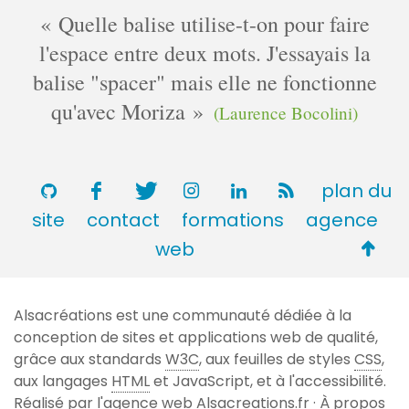
Quelle balise utilise-t-on pour faire
l'espace entre deux mots. J'essayais la
balise "spacer" mais elle ne fonctionne
qu'avec Moriza
(Laurence Bocolini)
plan du
site
contact
formations
agence
Retou
web
en
haut
Alsacréations est une communauté dédiée à la
de
conception de sites et applications web de qualité,
page
grâce aux standards
W3C
, aux feuilles de styles
CSS
,
aux langages
HTML
et JavaScript, et à l'accessibilité.
Réalisé par l'agence web
Alsacreations.fr
·
À propos