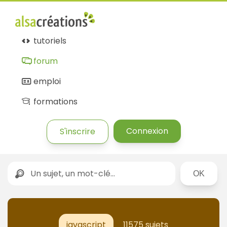
tutoriels
forum
emploi
formations
Connexion
S'inscrire
Rechercher
javascript
11575 sujets