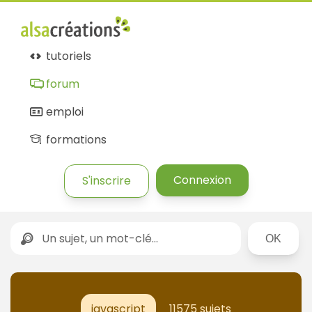
tutoriels
forum
emploi
formations
Connexion
S'inscrire
Rechercher
javascript
11575 sujets