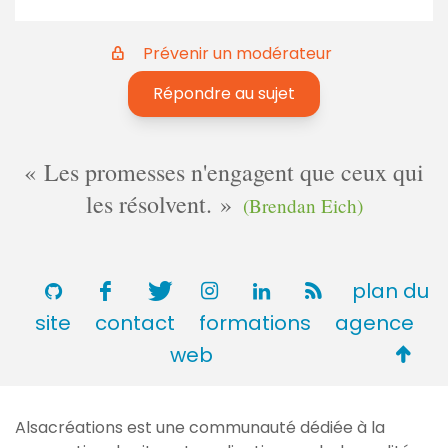
Prévenir un modérateur
Répondre au sujet
Les promesses n'engagent que ceux qui
les résolvent.
(Brendan Eich)
plan du
site
contact
formations
agence
Retou
web
en
haut
Alsacréations est une communauté dédiée à la
de