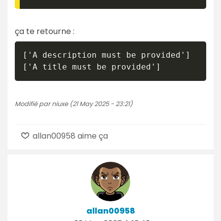
ça te retourne :
['A description must be provided']

Modifié par niuxe (21 May 2025 - 23:21)
allan00958 aime ça
allan00958