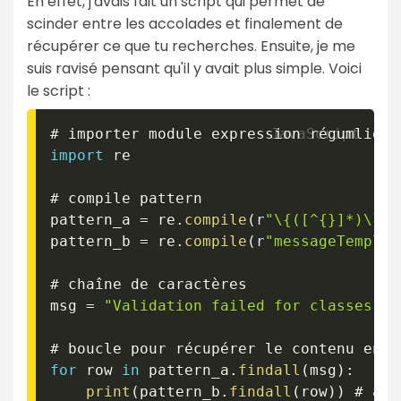
En effet, j'avais fait un script qui permet de
scinder entre les accolades et finalement de
récupérer ce que tu recherches. Ensuite, je me
suis ravisé pensant qu'il y avait plus simple. Voici
le script :
import
 re 

# compile pattern

pattern_a 
=
 re
.
compile
(
r
"\{([^{}]*)\}"
)
pattern_b 
=
 re
.
compile
(
r
"messageTemplat
# chaîne de caractères

msg 
=
"Validation failed for classes [c
for
 row 
in
 pattern_a
.
findall
(
msg
)
:
print
(
pattern_b
.
findall
(
row
)
)