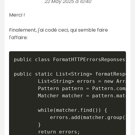
22 May 2025 à 10:40
Merci !
Finalement, j'ai codé ceci, qui semble faire
l'affaire:
public class FormatHTTPErrorsReponses {

public static List<String> formatRespons
        List<String> errors = new ArrayLi
        Pattern pattern = Pattern.compil
        Matcher matcher = pattern.matcher
        while(matcher.find()) {

            errors.add(matcher.group(2));
        }

        return errors;
