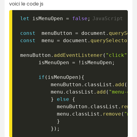
voici le code js
let
 isMenuOpen 
=
false
;
const
  menuButton 
=
 document
.
querySele
const
  menu 
=
 document
.
querySelector
(
"
 menuButton
.
addEventListener
(
"click"
,
(
       isMenuOpen 
=
!
isMenuOpen
;
if
(
isMenuOpen
)
{
           menuButton
.
classList
.
add
(
"op
           menu
.
classList
.
add
(
"menu-ope
}
else
{
             menuButton
.
classList
.
remov
             menu
.
classList
.
remove
(
"men
}
}
)
;