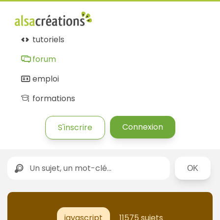
tutoriels
forum
emploi
formations
Connexion
S'inscrire
Rechercher
javascript
11575 sujets