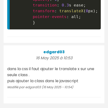
transition
:
0.3
s
 ease
;
transform
:
translateX
(
0
px
)
;
pointer-events
:
 all
;
}
edgard03
16 May 2025 à 10:53
dans la css il faut ajouter le translate x sur une
seule class .
puis ajouter la class dans le javascript
Modifié par edgard03 (16 May 2025 - 10:54)