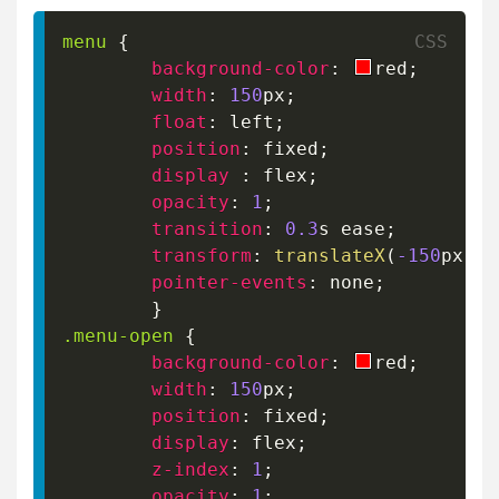
menu
{
background-color
:
red
;
width
:
150
px
;
float
:
 left
;
position
:
 fixed
;
display
:
 flex
;
opacity
:
1
;
transition
:
0.3
s
 ease
;
transform
:
translateX
(
-150
px
)
;
pointer-events
:
 none
;
}
.menu-open
{
background-color
:
red
;
width
:
150
px
;
position
:
 fixed
;
display
:
 flex
;
z-index
:
1
;
opacity
:
1
;