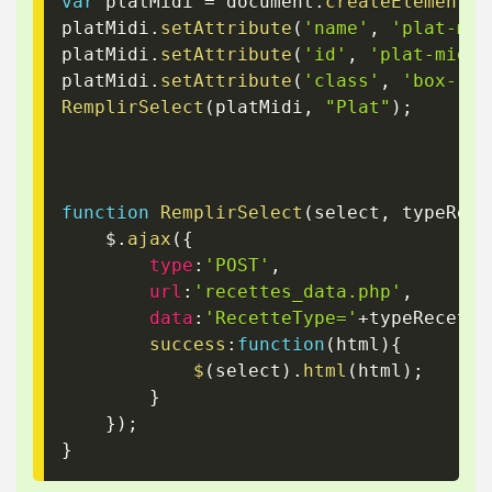
var
 platMidi 
=
 document
.
createElement
(
'
platMidi
.
setAttribute
(
'name'
,
'plat-mid
platMidi
.
setAttribute
(
'id'
,
'plat-midi'
platMidi
.
setAttribute
(
'class'
,
'box-rgl
RemplirSelect
(
platMidi
,
"Plat"
)
;
function
RemplirSelect
(
select
,
 typeRece
    $
.
ajax
(
{
type
:
'POST'
,
url
:
'recettes_data.php'
,
data
:
'RecetteType='
+
typeRecette
success
:
function
(
html
)
{
$
(
select
)
.
html
(
html
)
;
}
}
)
;
}