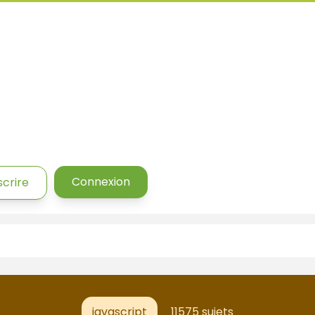
Connexion
scrire
javascript
11575 sujets