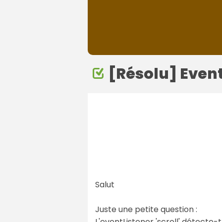
[Résolu] Event
Salut
Juste une petite question :
L'eventListener 'scroll' détecte-t-