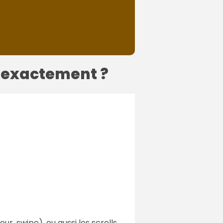
i exactement ?
eur, swipe), ou aussi les scrolls