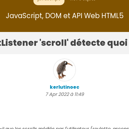
JavaScript, DOM et API Web HTML5
Listener 'scroll' détecte quo
kerlutinoec
7 Apr 2022 à 11:49
il que les scrolls médiés par l'utilisateur (roulette, ascens