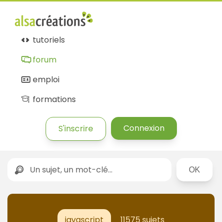
tutoriels
forum
emploi
formations
Connexion
S'inscrire
Rechercher
javascript
11575 sujets