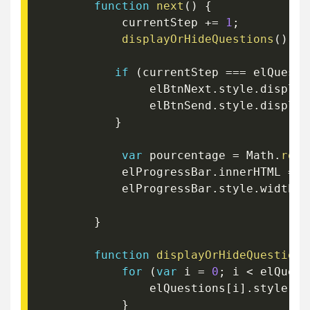
function
next
(
)
{
            currentStep 
+=
1
;
displayOrHideQuestions
(
)
if
(
currentStep 
===
 elQuesti
                elBtnNext
.
style
.
display
                elBtnSend
.
style
.
display
}
var
 pourcentage 
=
 Math
.
roun
            elProgressBar
.
innerHTML 
=
 p
            elProgressBar
.
style
.
width 
=
}
function
displayOrHideQuestions
for
(
var
 i 
=
0
;
 i 
<
 elQuest
                elQuestions
[
i
]
.
style
.
di
}