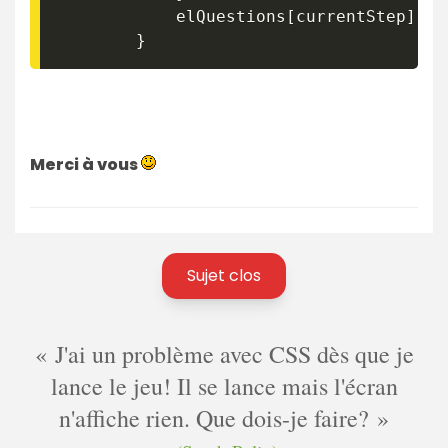
            elQuestions
[
currentStep
]
.
st
}
Merci à vous
Sujet clos
J'ai un problème avec CSS dès que je
lance le jeu! Il se lance mais l'écran
n'affiche rien. Que dois-je faire?