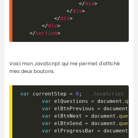
</
div
>
</
div
>
</
div
>
</
div
>
</
section
>
Voici mon JavaScript qui me permet d'affiché
mes deux boutons.
var
 currentStep 
=
0
;
var
 elQuestions 
=
 document
.
quer
var
 elBtnPrevious 
=
 document
.
qu
var
 elBtnNext 
=
 document
.
queryS
var
 elBtnSend 
=
 document
.
queryS
var
 elProgressBar 
=
 document
.
qu