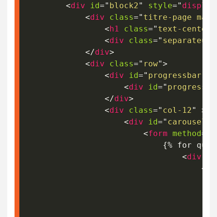
<
div
id
=
"
block2
"
style
=
"
display
<
div
class
=
"
titre-page marg
<
h1
class
=
"
text-center
"
<
div
class
=
"
separateur 
</
div
>
<
div
class
=
"
row
"
>
<
div
id
=
"
progressbar
"
>
<
div
id
=
"
progress-l
</
div
>
<
div
class
=
"
col-12
"
>
<
div
id
=
"
carouselEx
<
form
method
=
"
p
                            {% for ques
<
div
cl
<
di