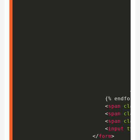
                                       
                                       
                                       
</
d
                            {% endfor %}
<
span
class
<
span
class
<
span
class
<
input
type
</
form
>