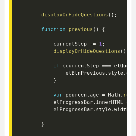
displayOrHideQuestions
(
)
;
function
previous
(
)
{
            currentStep 
-=
1
;
displayOrHideQuestions
(
)
if
(
currentStep 
===
 elQuest
                elBtnPrevious
.
style
.
dis
}
var
 pourcentage 
=
 Math
.
roun
            elProgressBar
.
innerHTML 
=
 p
            elProgressBar
.
style
.
width 
=
}