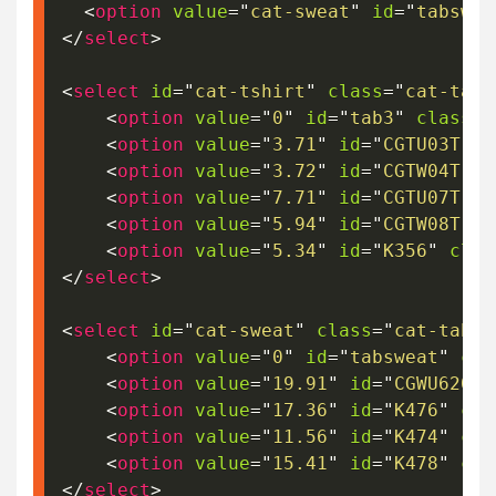
<
option
value
=
"
cat-sweat
"
id
=
"
tabswea
</
select
>
<
select
id
=
"
cat-tshirt
"
class
=
"
cat-tab
"
<
option
value
=
"
0
"
id
=
"
tab3
"
class
=
"
<
option
value
=
"
3.71
"
id
=
"
CGTU03T
"
c
<
option
value
=
"
3.72
"
id
=
"
CGTW04T
"
c
<
option
value
=
"
7.71
"
id
=
"
CGTU07T
"
c
<
option
value
=
"
5.94
"
id
=
"
CGTW08T
"
c
<
option
value
=
"
5.34
"
id
=
"
K356
"
clas
</
select
>
<
select
id
=
"
cat-sweat
"
class
=
"
cat-tab
"
>
<
option
value
=
"
0
"
id
=
"
tabsweat
"
cla
<
option
value
=
"
19.91
"
id
=
"
CGWU620
"
<
option
value
=
"
17.36
"
id
=
"
K476
"
cla
<
option
value
=
"
11.56
"
id
=
"
K474
"
cla
<
option
value
=
"
15.41
"
id
=
"
K478
"
cla
</
select
>