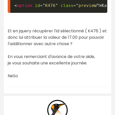
<
option
id
=
"
K476
"
class
=
"
preview
"
>
Karib
Et en jquery récupérer l'id sélectionné ( K476 ) et
donc lui attribuer la valeur de 17.00 pour pouvoir
l'additionner avec autre chose ?
En vous remerciant d'avance de votre aide,
je vous souhaite une excellente journée.
NeSo