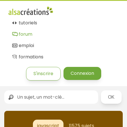
tutoriels
forum
emploi
formations
Connexion
S'inscrire
Rechercher
javascript
11575 sujets