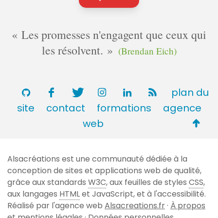
Les promesses n'engagent que ceux qui
les résolvent.
(Brendan Eich)
plan du
site
contact
formations
agence
Retou
web
en
haut
Alsacréations est une communauté dédiée à la
de
conception de sites et applications web de qualité,
page
grâce aux standards
W3C
, aux feuilles de styles
CSS
,
aux langages
HTML
et JavaScript, et à l'accessibilité.
Réalisé par l'agence web
Alsacreations.fr
·
À propos
et mentions légales
·
Données personnelles