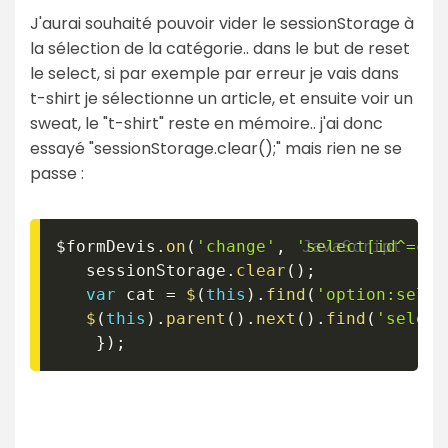
J'aurai souhaité pouvoir vider le sessionStorage à
la sélection de la catégorie.. dans le but de reset
le select, si par exemple par erreur je vais dans
t-shirt je sélectionne un article, et ensuite voir un
sweat, le "t-shirt" reste en mémoire.. j'ai donc
essayé "sessionStorage.clear();" mais rien ne se
passe :
$formDevis
.
on
(
'change'
,
'select[id^=cat
   sessionStorage
.
clear
(
)
;
var
 cat 
=
$
(
this
)
.
find
(
'option:selec
$
(
this
)
.
parent
(
)
.
next
(
)
.
find
(
'select
}
)
;