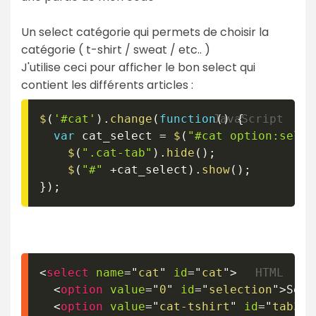
Un select catégorie qui permets de choisir la
catégorie ( t-shirt / sweat / etc.. )
J'utilise ceci pour afficher le bon select qui
contient les différents articles :
$
(
'#cat'
)
.
change
(
function
(
)
{
var
 cat_select 
=
$
(
"#cat option:selec
$
(
".cat-tab"
)
.
hide
(
)
;
$
(
"#"
+
cat_select
)
.
show
(
)
;
}
)
;
<
select
name
=
"
cat
"
id
=
"
cat
"
>
<
option
value
=
"
0
"
id
=
"
selection
"
>
Sele
<
option
value
=
"
cat-tshirt
"
id
=
"
tab3
"