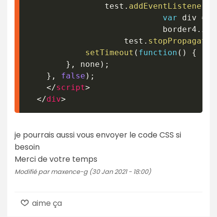
				test
.
addEventListener
(
"
var
 div 
=
 d
							border4
.
inn
					test
.
stopPropagatio
setTimeout
(
function
(
)
{
}
,
 none
)
;
}
,
false
)
;
</
script
>
</
div
>
je pourrais aussi vous envoyer le code CSS si
besoin
Merci de votre temps
Modifié par maxence-g (30 Jan 2021 - 18:00)
aime ça