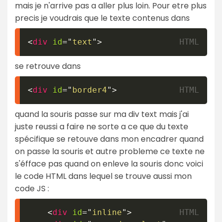
mais je n'arrive pas a aller plus loin. Pour etre plus
precis je voudrais que le texte contenus dans
<
div
id
=
"
text
"
>
se retrouve dans
<
div
id
=
"
border4
"
>
quand la souris passe sur ma div text mais j'ai
juste reussi a faire ne sorte a ce que du texte
spécifique se retouve dans mon encadrer quand
on passe la souris et autre probleme ce texte ne
s'éfface pas quand on enleve la souris donc voici
le code HTML dans lequel se trouve aussi mon
code JS :
<
div
id
=
"
inline
"
>