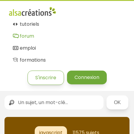
tutoriels
forum
emploi
formations
Connexion
S'inscrire
Rechercher
javascript
11575 sujets