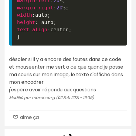
margin-left
:
20
%
;
margin-right
:
20
%
;
width
:
auto
;
height
:
 auto
;
text-align
:
center
;
}
désoler si il y a encore des fautes dans ce code
et mouseenter me sert a ce que quand je passe
ma souris sur mon image, le texte s'affiche dans
mon encadrer
j'espère avoir répondu aux questions
Modifié par maxence-g (02 Feb 2021 - 16:39)
aime ça