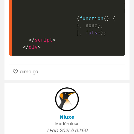
var
							
(
function
(
)
{
}
,
 none
)
;
}
,
false
)
;
</
script
>
</
div
>
aime ça
Niuxe
Modérateur
1 Feb 2021 à 02:50