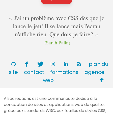
J'ai un problème avec CSS dès que je
lance le jeu! Il se lance mais l'écran
n'affiche rien. Que dois-je faire?
(Sarah Palin)
plan du
site
contact
formations
agence
Retou
web
en
haut
Alsacréations est une communauté dédiée à la
de
conception de sites et applications web de qualité,
page
grâce aux standards
W3C
, aux feuilles de styles
CSS
,