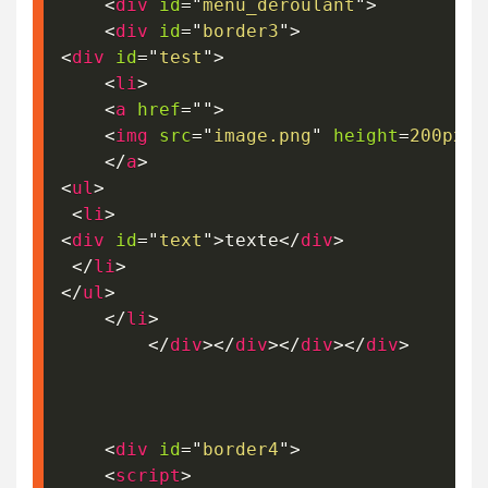
<
div
id
=
"
menu_deroulant
"
>
<
div
id
=
"
border3
"
>
<
div
id
=
"
test
"
>
<
li
>
<
a
href
=
"
"
>
<
img
src
=
"
image.png
"
height
=
200px/
>
</
a
>
<
ul
>
<
li
>
<
div
id
=
"
text
"
>
texte
</
div
>
</
li
>
</
ul
>
</
li
>
</
div
>
</
div
>
</
div
>
</
div
>
<
div
id
=
"
border4
"
>
<
script
>