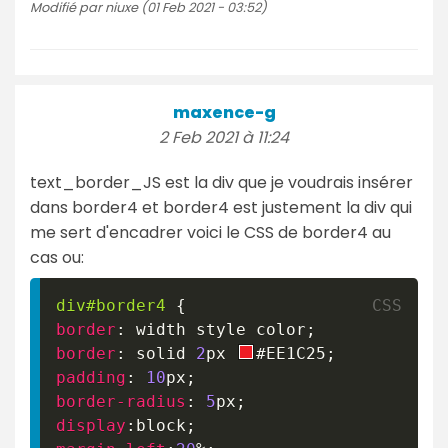
Modifié par niuxe (01 Feb 2021 - 03:52)
maxence-g
2 Feb 2021 à 11:24
text_border_JS est la div que je voudrais insérer
dans border4 et border4 est justement la div qui
me sert d'encadrer voici le CSS de border4 au
cas ou:
div
#border4
{
border
:
 width style color
;
border
:
 solid 
2
px
#EE1C25
;
padding
:
10
px
;
border-radius
:
5
px
;
display
:
block
;