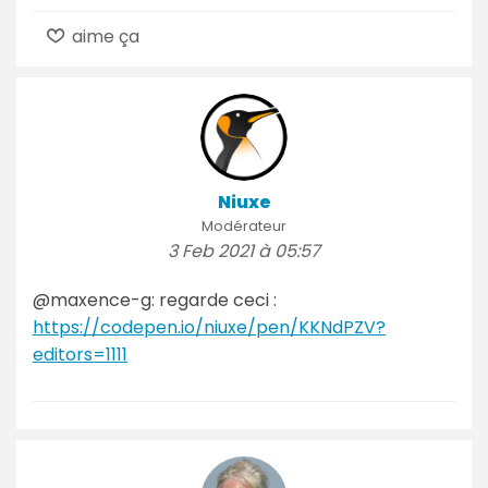
aime ça
Niuxe
Modérateur
3 Feb 2021 à 05:57
@maxence-g: regarde ceci :
https://codepen.io/niuxe/pen/KKNdPZV?
editors=1111