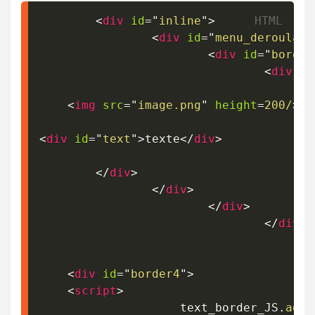
<
div
id
=
"
inline
"
>
<
div
id
=
"
menu_deroulant
<
div
id
=
"
border
<
div
id
<
img
src
=
"
image.png
"
height
=
200/
>
<
div
id
=
"
text
"
>
texte
</
div
>
</
div
>
</
div
>
</
div
>
</
div
>
<
div
id
=
"
border4
"
>
<
script
>
					text_border_JS
.
addE