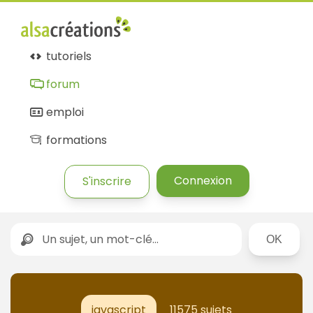
tutoriels
forum
emploi
formations
Connexion
S'inscrire
Rechercher
javascript
11575 sujets