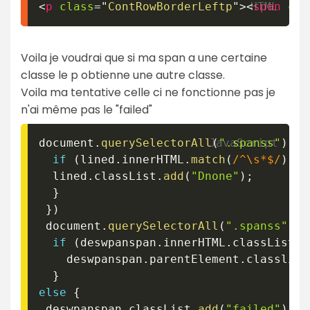
<
p
class
=
"
ContRowBorderLeftp
"
>
<
span
cla
Voila je voudrai que si ma span a une certaine
classe le p obtienne une autre classe.
Voila ma tentative celle ci ne fonctionne pas je
n'ai même pas le "failed"
document
.
querySelectorAll
(
".spanss"
)
.
fo
if
(
lined
.
innerHTML
.
match
(
/
^\s*$
/
)
)
{
  lined
.
classList
.
add
(
"Dnone"
)
;
}
}
)
 document
.
querySelectorAll
(
".spanss"
)
.
f
if
(
deswpanspan
.
innerHTML
.
classList
.
c
    deswpanspan
.
parentElement
.
classlist
}
else
{
 deswpanspan
.
classList
.
add
(
"failed"
)
;