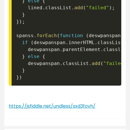
}
else
{
   	lined
.
classList
.
add
(
"failed"
)
;
}
}
)
;
spanss
.
forEach
(
function
(
deswpanspan
)
{
if
(
deswpanspan
.
innerHTML
.
classList
.
c
    deswpanspan
.
parentElement
.
classlist
}
else
{
    deswpanspan
.
classList
.
add
(
"failed"
)
}
}
)
https://jsfiddle.net/undless/sxd3fovh/