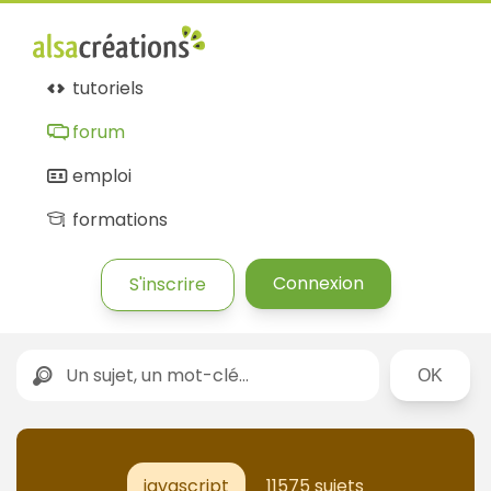
tutoriels
forum
emploi
formations
Connexion
S'inscrire
Rechercher
javascript
11575 sujets