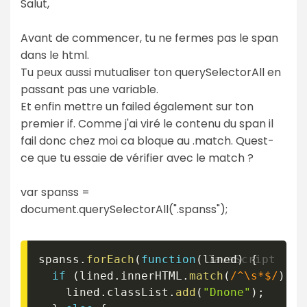
Salut,
Avant de commencer, tu ne fermes pas le span
dans le html.
Tu peux aussi mutualiser ton querySelectorAll en
passant pas une variable.
Et enfin mettre un failed également sur ton
premier if. Comme j'ai viré le contenu du span il
fail donc chez moi ca bloque au .match. Quest-
ce que tu essaie de vérifier avec le match ?
var spanss =
document.querySelectorAll(".spanss");
spanss
.
forEach
(
function
(
lined
)
{
if
(
lined
.
innerHTML
.
match
(
/
^\s*$
/
)
)
{
  	lined
.
classList
.
add
(
"Dnone"
)
;