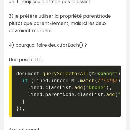
un "L" majuscule et non pas "classlist"
3) je préfère utiliser la propriété parentNode
plutôt que parentElement, mais ici les deux
devraient marcher.
4) pourquoi faire deux .forEach() ?
Une possibilité :
document
.
querySelectorAll
(
".spanss"
)
.
fo
if
(
lined
.
innerHTML
.
match
(
/
^\s*$
/
)
)
{
  	lined
.
classList
.
add
(
"Dnone"
)
;
  	lined
.
parentNode
.
classList
.
add
(
"Dno
}
}
)
;
Amicalement,