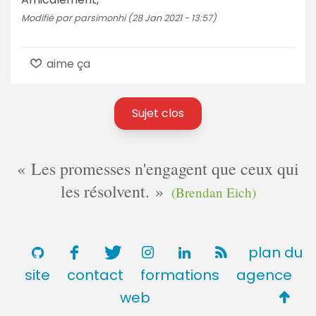
Modifié par parsimonhi (28 Jan 2021 - 13:57)
aime ça
Sujet clos
Les promesses n'engagent que ceux qui
les résolvent.
(Brendan Eich)
plan du
site
contact
formations
agence
Retou
web