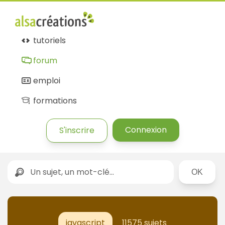
tutoriels
forum
emploi
formations
Connexion
S'inscrire
Rechercher
javascript
11575 sujets