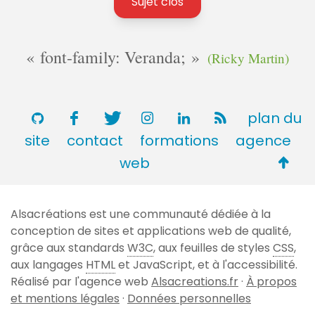
Sujet clos
font-family: Veranda;
(Ricky Martin)
plan du
site
contact
formations
agence
Retou
web
en
haut
Alsacréations est une communauté dédiée à la
de
conception de sites et applications web de qualité,
page
grâce aux standards
W3C
, aux feuilles de styles
CSS
,
aux langages
HTML
et JavaScript, et à l'accessibilité.
Réalisé par l'agence web
Alsacreations.fr
·
À propos
et mentions légales
·
Données personnelles