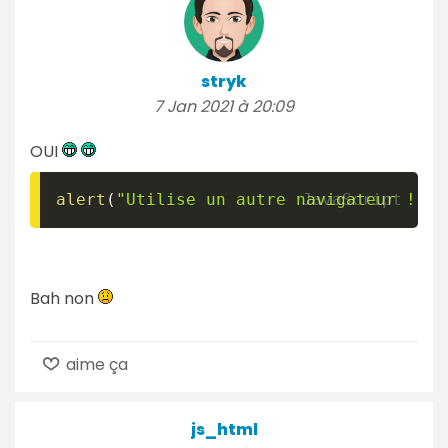
stryk
7 Jan 2021 à 20:09
OUI
alert
(
"Utilise un autre navigateur !"
)
;
Bah non
aime ça
js_html