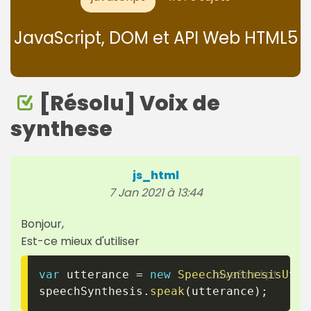
JavaScript, DOM et API Web HTML5
[Résolu] Voix de
synthese
js_html
7 Jan 2021 à 13:44
Bonjour,
Est-ce mieux d'utiliser
var
 utterance 
=
new
SpeechSynthesisUtte
speechSynthesis
.
speak
(
utterance
)
;