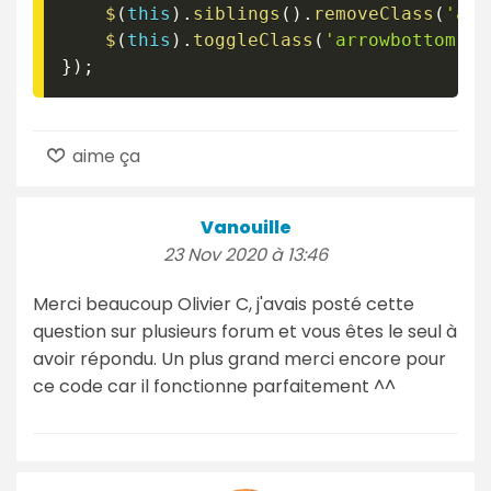
$
(
this
)
.
siblings
(
)
.
removeClass
(
'arr
$
(
this
)
.
toggleClass
(
'arrowbottom'
)
;
}
)
;
aime ça
Vanouille
23 Nov 2020 à 13:46
Merci beaucoup Olivier C, j'avais posté cette
question sur plusieurs forum et vous êtes le seul à
avoir répondu. Un plus grand merci encore pour
ce code car il fonctionne parfaitement ^^