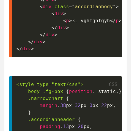
<
div
class
=
"
accordianbody
"
>
<
div
>
<
p
>
3. vghfghfgyh
</
p
>
</
div
>
</
div
>
</
div
>
</
div
>
<style type="text/css"
>
    body 
.fg-box
{
position
:
 static
;
}
.narrowchart
{
margin
:
38
px
32
px
0
px
22
px
;
}
.accordianheader
{
padding
:
13
px
20
px
;