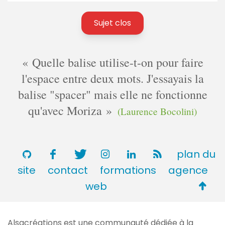
Sujet clos
Quelle balise utilise-t-on pour faire
l'espace entre deux mots. J'essayais la
balise "spacer" mais elle ne fonctionne
qu'avec Moriza
(Laurence Bocolini)
plan du
site
contact
formations
agence
Retou
web
en
haut
Alsacréations est une communauté dédiée à la