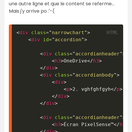
une autre ligne et que le content se referme...
Mais j'y arrive po :'-(
<
div
class
=
"
narrowchart
"
>
<
div
id
=
"
accordion
"
>
<
div
class
=
"
accordianheader
"
>
<
h3
>
OneDrive
</
h3
>
</
div
>
<
div
class
=
"
accordianbody
"
>
<
div
>
<
p
>
2. vghfghfgyh
</
p
>
</
div
>
</
div
>
<
div
class
=
"
accordianheader
"
>
<
h3
>
Écran PixelSense™
</
h3
>
</
div
>