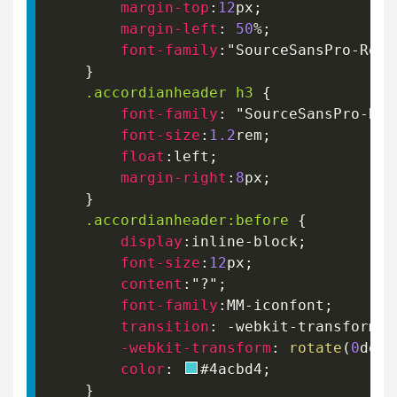
margin-top
:
12
px
;
margin-left
:
50
%
;
font-family
:
"SourceSansPro-Regu
}
.accordianheader
 h3
{
font-family
:
"SourceSansPro-Reg
font-size
:
1.2
rem
;
float
:
left
;
margin-right
:
8
px
;
}
.accordianheader
:before
{
display
:
inline-block
;
font-size
:
12
px
;
content
:
"?"
;
font-family
:
MM-iconfont
;
transition
:
 -webkit-transform 
.
-webkit-transform
:
rotate
(
0
deg
)
color
:
#4acbd4
;
}