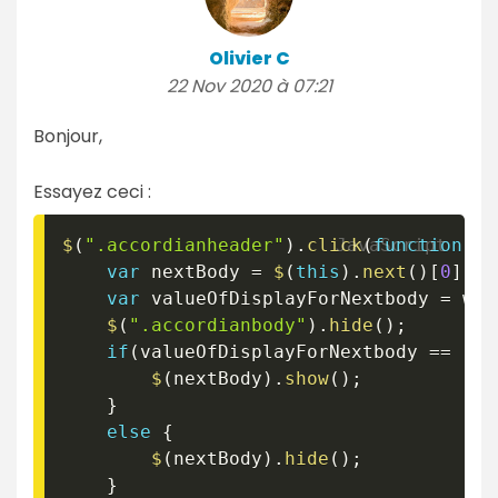
Olivier C
22 Nov 2020 à 07:21
Bonjour,
Essayez ceci :
$
(
".accordianheader"
)
.
click
(
function
(
)
var
 nextBody 
=
$
(
this
)
.
next
(
)
[
0
]
;
var
 valueOfDisplayForNextbody 
=
 win
$
(
".accordianbody"
)
.
hide
(
)
;
if
(
valueOfDisplayForNextbody 
==
"no
$
(
nextBody
)
.
show
(
)
;
}
else
{
$
(
nextBody
)
.
hide
(
)
;
}