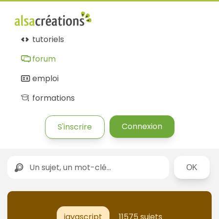
tutoriels
forum
emploi
formations
Connexion
S'inscrire
Rechercher
javascript
11575 sujets