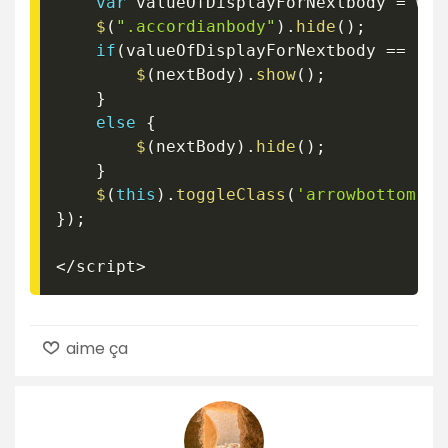
var
 valueOfDisplayForNextbody 
=
 win
$
(
".accordianbody"
)
.
hide
(
)
;
if
(
valueOfDisplayForNextbody 
==
"no
$
(
nextBody
)
.
show
(
)
;
}
else
{
$
(
nextBody
)
.
hide
(
)
;
}
$
(
this
)
.
toggleClass
(
'arrowbottom'
)
;
}
)
;
<
/
script
>
aime ça