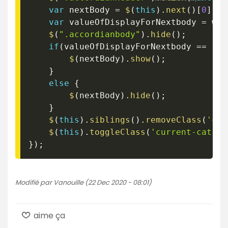
var
 nextBody 
=
$
(
this
)
.
next
(
)
[
0
]
;
var
 valueOfDisplayForNextbody 
=
 win
$
(
".accordianbody"
)
.
hide
(
)
;
if
(
valueOfDisplayForNextbody 
==
"no
$
(
nextBody
)
.
show
(
)
;
}
else
{
$
(
nextBody
)
.
hide
(
)
;
}
$
(
this
)
.
siblings
(
)
.
removeClass
(
'cur
$
(
this
)
.
toggleClass
(
'current-cat'
)
;
}
)
;
Modifié par Vanouille (22 Dec 2020 - 08:01)
aime ça