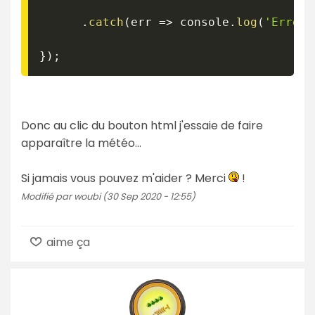
.
catch
(
err
=>
 console
.
log
(
'Erreur
}
)
;
Donc au clic du bouton html j'essaie de faire
apparaître la météo...
Si jamais vous pouvez m'aider ? Merci
!
Modifié par woubi (30 Sep 2020 - 12:55)
aime ça