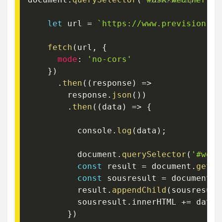
let
 url 
=
`
https://www.prevision-me
fetch
(
url
,
{
mode
:
'no-cors'
}
)
.
then
(
(
response
)
=>
        response
.
json
(
)
)
.
then
(
(
data
)
=>
{
          console
.
log
(
data
)
;
          document
.
querySelector
(
'#weat
const
 result 
=
 document
.
getEl
const
 sousresult 
=
 document
.
c
          result
.
appendChild
(
sousresult
          sousresult
.
innerHTML 
+=
 data
.
}
)