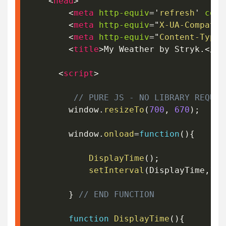
<
head
>
<
meta
http-equiv
=
'
refresh
'
cont
<
meta
http-equiv
=
"
X-UA-Compatib
<
meta
http-equiv
=
"
Content-Type
"
<
title
>
My Weather by Stryk.
</
ti
<
script
>
// PURE JS - NO LIBRARY REQUIR
		window
.
resizeTo
(
700
,
670
)
;
		window
.
onload
=
function
(
)
{
DisplayTime
(
)
;
setInterval
(
DisplayTime
,
100
}
// END FUNCTION
function
DisplayTime
(
)
{