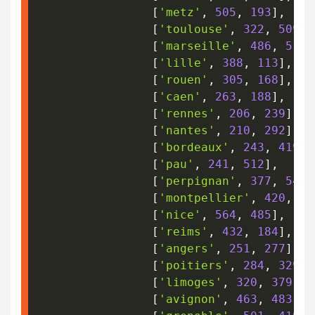
[
'metz'
,
505
,
193
]
,
[
'toulouse'
,
322
,
509
]
,
[
'marseille'
,
486
,
510
]
[
'lille'
,
388
,
113
]
,
[
'rouen'
,
305
,
168
]
,
[
'caen'
,
263
,
188
]
,
[
'rennes'
,
206
,
239
]
,
[
'nantes'
,
210
,
292
]
,
[
'bordeaux'
,
243
,
419
]
,
[
'pau'
,
241
,
512
]
,
[
'perpignan'
,
377
,
549
]
[
'montpellier'
,
420
,
50
[
'nice'
,
564
,
485
]
,
[
'reims'
,
432
,
184
]
,
[
'angers'
,
251
,
277
]
,
[
'poitiers'
,
284
,
329
]
,
[
'limoges'
,
320
,
379
]
,
[
'avignon'
,
463
,
483
]
,