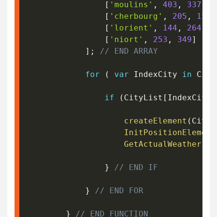
[
'moulins'
,
403
,
337
]
,
[
'cherbourg'
,
205
,
157
]
[
'lorient'
,
144
,
264
]
,
[
'niort'
,
253
,
349
]
]
;
// END ARRAY
for
(
var
 IndexCity 
in
 City
if
(
CityList
[
IndexCity
]
createElement
(
CityL
InitPositionElement
GetActualWeatherInf
}
// END IF
}
// END FOR
}
// END FUNCTION