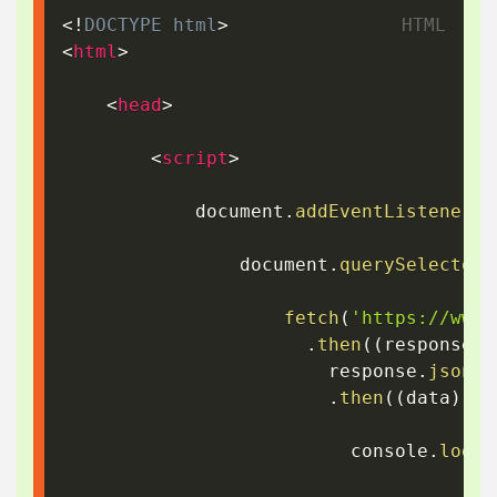
<!
DOCTYPE
html
>
<
html
>
<
head
>
<
script
>
			document
.
addEventListener
(
'
				document
.
querySelector
(
fetch
(
'https://www.
.
then
(
(
response
)
						response
.
json
(
)
.
then
(
(
data
)
=>
						  console
.
log
(
d