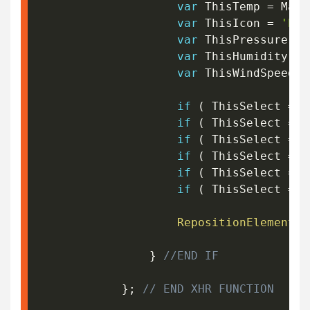
var
 ThisTemp 
=
 Math
var
 ThisIcon 
=
'htt
var
 ThisPressure 
=
 
var
 ThisHumidity 
=
 
var
 ThisWindSpeed 
=
if
(
 ThisSelect 
==
if
(
 ThisSelect 
==
if
(
 ThisSelect 
==
if
(
 ThisSelect 
==
if
(
 ThisSelect 
==
if
(
 ThisSelect 
==
RepositionElement
(
T
}
//END IF
}
;
// END XHR FUNCTION