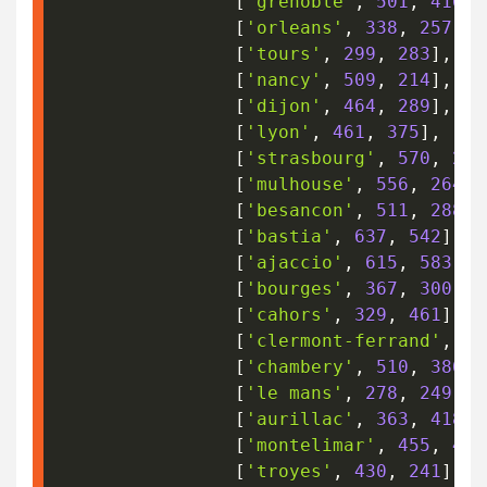
[
'grenoble'
,
501
,
410
]
,
[
'orleans'
,
338
,
257
]
,
[
'tours'
,
299
,
283
]
,
[
'nancy'
,
509
,
214
]
,
[
'dijon'
,
464
,
289
]
,
[
'lyon'
,
461
,
375
]
,
[
'strasbourg'
,
570
,
212
[
'mulhouse'
,
556
,
264
]
,
[
'besancon'
,
511
,
288
]
,
[
'bastia'
,
637
,
542
]
,
[
'ajaccio'
,
615
,
583
]
,
[
'bourges'
,
367
,
300
]
,
[
'cahors'
,
329
,
461
]
,
[
'clermont-ferrand'
,
38
[
'chambery'
,
510
,
386
]
,
[
'le mans'
,
278
,
249
]
,
[
'aurillac'
,
363
,
418
]
,
[
'montelimar'
,
455
,
446
[
'troyes'
,
430
,
241
]
,