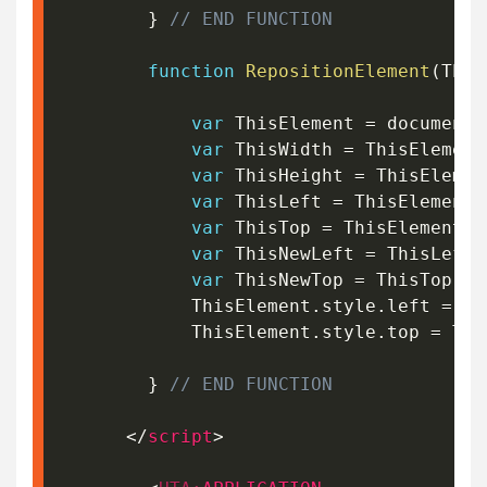
}
// END FUNCTION
function
RepositionElement
(
This
var
 ThisElement 
=
 document
.
var
 ThisWidth 
=
 ThisElement
var
 ThisHeight 
=
 ThisElemen
var
 ThisLeft 
=
 ThisElement
.
var
 ThisTop 
=
 ThisElement
.
o
var
 ThisNewLeft 
=
 ThisLeft 
var
 ThisNewTop 
=
 ThisTop 
-
			ThisElement
.
style
.
left 
=
 Th
			ThisElement
.
style
.
top 
=
 Thi
}
// END FUNCTION
</
script
>