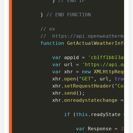
}
// END IF
}
// END FUNCTION
// ex
//  https://api.openweathermap.
function
GetActualWeatherInfo
(
T
var
 appid 
=
'cb1ff1bb13abb1
var
 url 
=
'https://api.open
var
 xhr 
=
new
XMLHttpReques
			xhr
.
open
(
"GET"
,
 url
,
true
)
;
			xhr
.
setRequestHeader
(
"Conte
			xhr
.
send
(
)
;
			xhr
.
onreadystatechange
=
fu
if
(
this
.
readyState 
==
var
 Response 
=
JSON