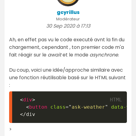
gcyrillus
Modérateur
30 Sep 2020 à 17:13
Ah, en effet pas vu le code executé avnt la fin du
chargement, cependant , ton premier code m'a
fait réagir sur le
await
et le mode
asynchrone
.
Du coup, voici une idée/approche similaire avec
une fonction réutilisable basé sur le HTML suivant
:
<
div
>
<
button
class
=
"
ask-weather
"
data-vil
 </div
>