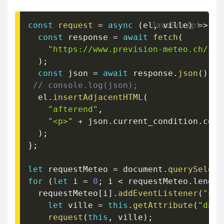
const
request
=
async
(
el
,
 ville
)
=>
{
const
 response 
=
await
fetch
(
"https://www.prevision-meteo.ch/ser
)
;
const
 json 
=
await
 response
.
json
(
)
;
// console.log(json);
  el
.
insertAdjacentHTML
(
"afterend"
,
"<p>"
+
 json
.
current_condition
.
cond
)
;
}
;
let
 requestMeteo 
=
 document
.
querySelect
for
(
let
 i 
=
0
;
 i 
<
 requestMeteo
.
length
  requestMeteo
[
i
]
.
addEventListener
(
"cli
let
 ville 
=
this
.
getAttribute
(
"data
request
(
this
,
 ville
)
;