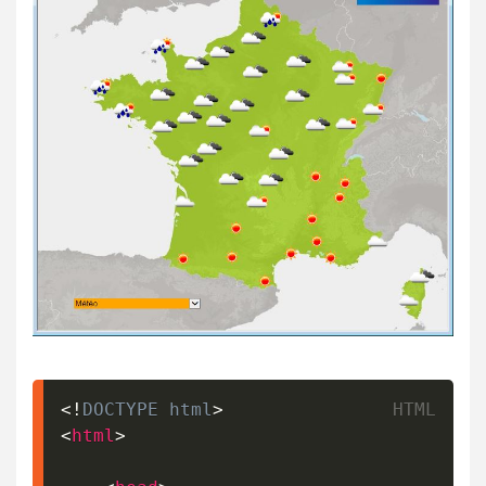
<!
DOCTYPE
html
>
<
html
>