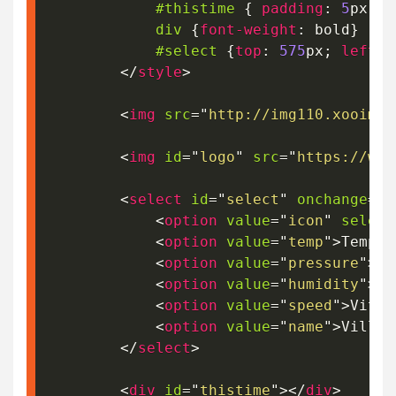
#thistime
{
padding
:
5
px
;
b
div
{
font-weight
:
 bold
}
#select
{
top
:
575
px
;
left
:
</
style
>
<
img
src
=
"
http://img110.xooimag
<
img
id
=
"
logo
"
src
=
"
https://www
<
select
id
=
"
select
"
onchange
=
"
I
<
option
value
=
"
icon
"
select
<
option
value
=
"
temp
"
>
Tempér
<
option
value
=
"
pressure
"
>
Pr
<
option
value
=
"
humidity
"
>
Hu
<
option
value
=
"
speed
"
>
Vites
<
option
value
=
"
name
"
>
Villes
</
select
>
<
div
id
=
"
thistime
"
>
</
div
>