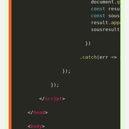
						  document
.
quer
const
 result 
const
 sousres
						  result
.
append
						  sousresult
.
in
}
)
.
catch
(
err
=>
 con
}
)
;
}
)
;
</
script
>
</
head
>
<
body
>