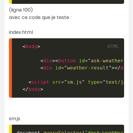
(ligne 100)
avec ce code que je teste :
index.html
<
body
>
<
div
>
<
button
id
=
"
ask-weather
"
>
Q
<
div
id
=
"
weather-result
"
>
</
div
>
<
script
src
=
"
sm.js
"
type
=
"
text/java
</
body
>
sm.js
document
.
querySelector
(
"#ask-weather"
)
.