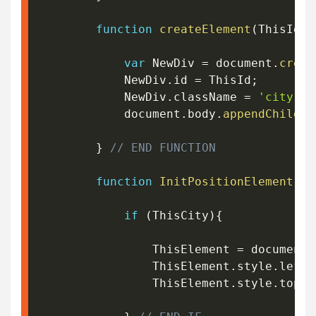
function
createElement
(
ThisId
)
{
var
 NewDiv 
=
 document
.
creat
			NewDiv
.
id 
=
 ThisId
;
			NewDiv
.
className 
=
'city'
;
			document
.
body
.
appendChild
(
N
}
// END FUNCTION
function
InitPositionElement
(
Th
if
(
ThisCity
)
{
				ThisElement 
=
 document
.
				ThisElement
.
style
.
left 
				ThisElement
.
style
.
top 
=