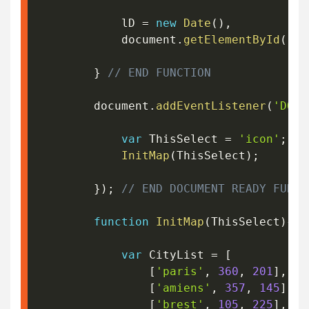
			lD 
=
new
Date
(
)
,
			document
.
getElementById
(
"th
}
// END FUNCTION
		document
.
addEventListener
(
'DOMC
var
 ThisSelect 
=
'icon'
;
InitMap
(
ThisSelect
)
;
}
)
;
// END DOCUMENT READY FUNCT
function
InitMap
(
ThisSelect
)
{
var
 CityList 
=
[
[
'paris'
,
360
,
201
]
,
[
'amiens'
,
357
,
145
]
,
[
'brest'
,
105
,
225
]
,