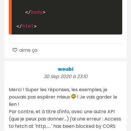
</
body
>
</
html
>
aime ça
woubi
30 Sep 2020 à 23:10
Merci ! Super les réponses, les exemples, je
pouvais pas espérer mieux
! Je vais garder le
lien !
Par contre, et à titre d'info, avec une autre API
(que je peux pas donner...) j'ai une erreur : Access
to fetch at 'http......' has been blocked by CORS