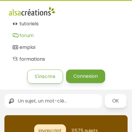
tutoriels
forum
emploi
formations
Connexion
S'inscrire
Rechercher
javascript
11575 sujets