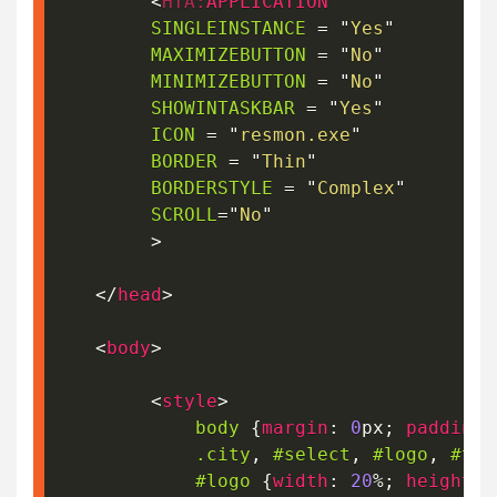
<
HTA:
APPLICATION
SINGLEINSTANCE
=
"
Yes
"
MAXIMIZEBUTTON
=
"
No
"
MINIMIZEBUTTON
=
"
No
"
SHOWINTASKBAR
=
"
Yes
"
ICON
=
"
resmon.exe
"
BORDER
=
"
Thin
"
BORDERSTYLE
=
"
Complex
"
SCROLL
=
"
No
"
>
</
head
>
<
body
>
<
style
>
body
{
margin
:
0
px
;
padding
:
.city
,
#select
,
#logo
,
#thi
#logo
{
width
:
20
%
;
height
:
 