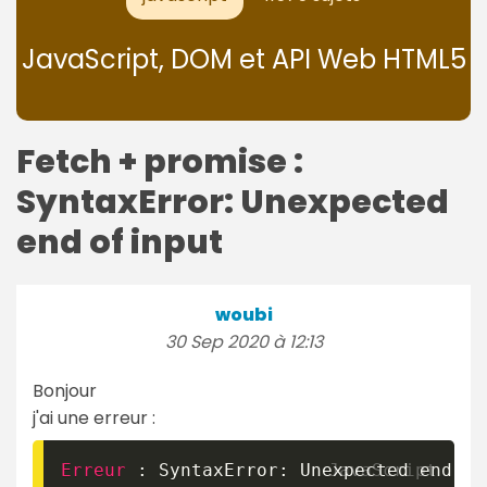
JavaScript, DOM et API Web HTML5
Fetch + promise :
SyntaxError: Unexpected
end of input
woubi
30 Sep 2020 à 12:13
Bonjour
j'ai une erreur :
Erreur
:
 SyntaxError
:
 Unexpected end 
of