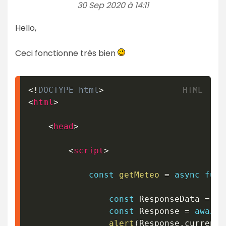
30 Sep 2020 à 14:11
Hello,
Ceci fonctionne très bien
<!
DOCTYPE
html
>
<
html
>
<
head
>
<
script
>
const
getMeteo
=
async
func
const
 ResponseData 
=
aw
const
 Response 
=
await
 
alert
(
Response
.
current_