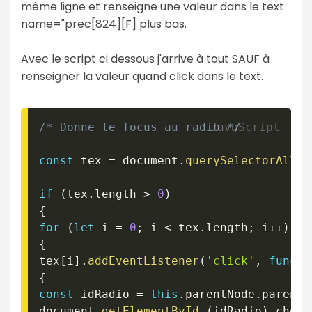
même ligne et renseigne une valeur dans le text
name="prec[824][F] plus bas.
Avec le script ci dessous j'arrive à tout SAUF à
renseigner la valeur quand click dans le text.
/* Donne le focus au radio */
const
 tex 
=
 document
.
querySelectorAll
(
if
(
tex
.
length 
>
0
)
{
for
(
let
 i 
=
0
;
 i 
<
 tex
.
length
;
 i
++
)
{
tex
[
i
]
.
addEventListener
(
'click'
,
functi
{
const
 idRadio 
=
this
.
parentNode
.
parentN
document
.
getElementById
(
idRadio
)
.
check