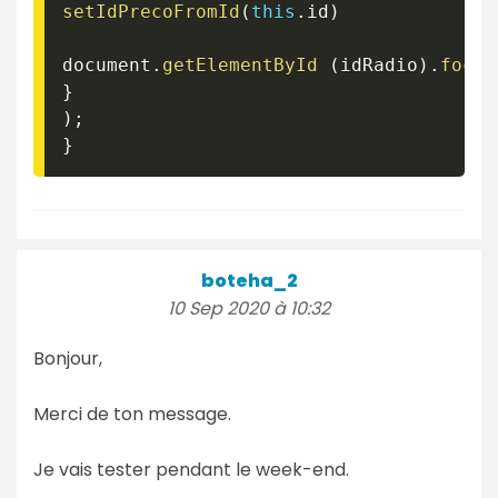
setIdPrecoFromId
(
this
.
id
)
document
.
getElementById
(
idRadio
)
.
focus
}
)
;
}
boteha_2
10 Sep 2020 à 10:32
Bonjour,
Merci de ton message.
Je vais tester pendant le week-end.