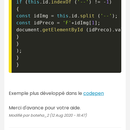
if
(
this
.
id
.
indexOf
(
'--'
)
!=
-
1
)
{
const
 idImg 
=
this
.
id
.
split
(
'--'
)
;
const
 idPreco 
=
'F'
+
idImg
[
1
]
;
document
.
getElementById
(
idPreco
)
.
value
}
}
)
;
}
}
Exemple plus développé dans le
codepen
Merci d'avance pour votre aide.
Modifié par boteha_2 (12 Aug 2020 - 16:47)