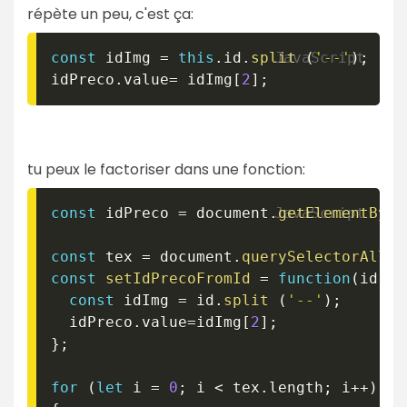
répète un peu, c'est ça:
const
 idImg 
=
this
.
id
.
split
(
'--'
)
;
idPreco
.
value
=
 idImg
[
2
]
;
tu peux le factoriser dans une fonction:
const
 idPreco 
=
 document
.
getElementById
const
 tex 
=
 document
.
querySelectorAll
(
const
setIdPrecoFromId
=
function
(
id
)
{
const
 idImg 
=
 id
.
split
(
'--'
)
;
  idPreco
.
value
=
idImg
[
2
]
;
}
;
for
(
let
 i 
=
0
;
 i 
<
 tex
.
length
;
 i
++
)