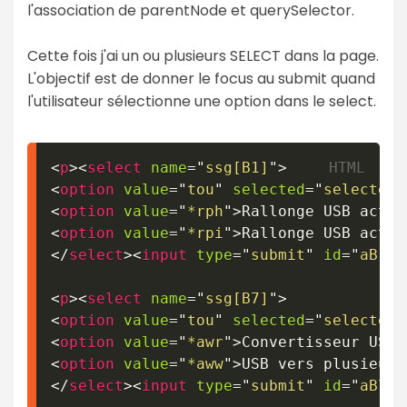
l'association de parentNode et querySelector.
Cette fois j'ai un ou plusieurs SELECT dans la page.
L'objectif est de donner le focus au submit quand
l'utilisateur sélectionne une option dans le select.
<
p
>
<
select
name
=
"
ssg[B1]
"
>
<
option
value
=
"
tou
"
selected
=
"
selected
"
<
option
value
=
"
*rph
"
>
Rallonge USB activ
<
option
value
=
"
*rpi
"
>
Rallonge USB activ
</
select
>
<
input
type
=
"
submit
"
id
=
"
aB1
"
<
p
>
<
select
name
=
"
ssg[B7]
"
>
<
option
value
=
"
tou
"
selected
=
"
selected
"
<
option
value
=
"
*awr
"
>
Convertisseur USB 
<
option
value
=
"
*aww
"
>
USB vers plusieurs
</
select
>
<
input
type
=
"
submit
"
id
=
"
aB7
"