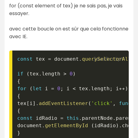
for (const element of tex) je ne sais pas, je vais
essayer.
avec cette boucle on est sûr que cela fonctionne
avec IE.
const
 tex 
=
 document
.
querySelectorAll
(
if
(
tex
.
length 
>
0
)
{
for
(
let
 i 
=
0
;
 i 
<
 tex
.
length
;
 i
++
)
{
tex
[
i
]
.
addEventListener
(
'click'
,
functi
{
const
 idRadio 
=
this
.
parentNode
.
parentN
document
.
getElementById
(
idRadio
)
.
check
}