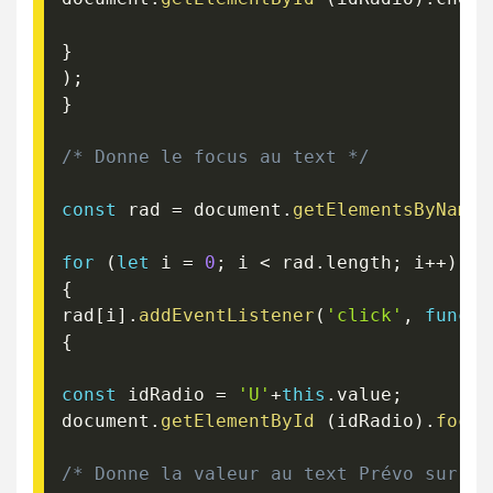
}
)
;
}
/* Donne le focus au text */
const
 rad 
=
 document
.
getElementsByName
for
(
let
 i 
=
0
;
 i 
<
 rad
.
length
;
 i
++
)
{
rad
[
i
]
.
addEventListener
(
'click'
,
functi
{
const
 idRadio 
=
'U'
+
this
.
value
;
document
.
getElementById
(
idRadio
)
.
focus
/* Donne la valeur au text Prévo sur x 