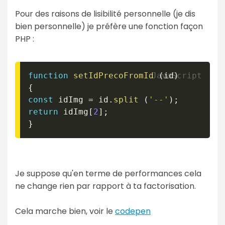
Pour des raisons de lisibilité personnelle (je dis
bien personnelle) je préfère une fonction façon
PHP :
function
setIdPrecoFromId
(
id
)
{
const
 idImg 
=
 id
.
split
(
'--'
)
;
return
 idImg
[
2
]
;
}
Je suppose qu'en terme de performances cela
ne change rien par rapport à ta factorisation.
Cela marche bien, voir le
codepen