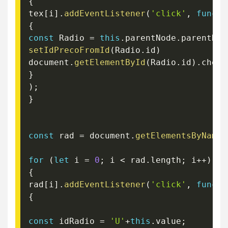
{
tex
[
i
]
.
addEventListener
(
'click'
,
functi
{
const
 Radio 
=
this
.
parentNode
.
parentNod
setIdPrecoFromId
(
Radio
.
id
)
document
.
getElementById
(
Radio
.
id
)
.
check
}
)
;
}
const
 rad 
=
 document
.
getElementsByName
for
(
let
 i 
=
0
;
 i 
<
 rad
.
length
;
 i
++
)
{
rad
[
i
]
.
addEventListener
(
'click'
,
functi
{
const
 idRadio 
=
'U'
+
this
.
value
;