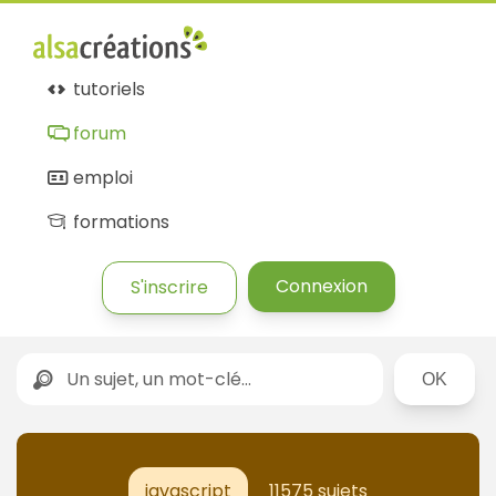
tutoriels
forum
emploi
formations
Connexion
S'inscrire
Rechercher
javascript
11575 sujets