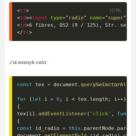
<
tr
>
<
td
>
<
input
type
=
"
radio
"
name
=
"
super
"
va
<
td
>
6 fibres, OS2 (9 / 125), Str. serr
&
</
tr
>
J'ai essayé cela :
const
 tex 
=
 document
.
querySelectorAll
(
for
(
let
 i 
=
0
;
 i 
<
 tex
.
length
;
 i
++
)
{
tex
[
i
]
.
addEventListener
(
'click'
,
functi
{
const
 id_radio 
=
this
.
parentNode
.
parent
document
.
getElementById
(
id_radio
)
.
chec