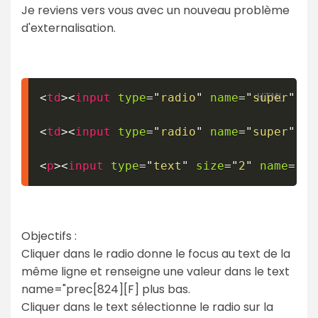
Je reviens vers vous avec un nouveau problème
d'externalisation.
<
td
>
<
input
type
=
"
radio
"
name
=
"
super
"
va
<
td
>
<
input
type
=
"
radio
"
name
=
"
super
"
va
<
p
>
<
input
type
=
"
text
"
size
=
"
2
"
name
=
"
pr
Objectifs :
Cliquer dans le radio donne le focus au text de la
même ligne et renseigne une valeur dans le text
name="prec[824][F] plus bas.
Cliquer dans le text sélectionne le radio sur la