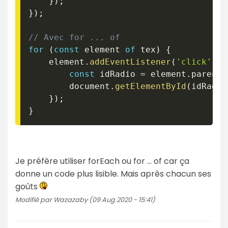
}
)
;
}
)
;
// Avec for ... of
for
(
const
 element 
of
 tex
)
{
    element
.
addEventListener
(
'click'
,
(
const
 idRadio 
=
 element
.
parentN
        document
.
getElementById
(
idRadio
}
)
;
}
Je préfère utiliser forEach ou for ... of car ça
donne un code plus lisible. Mais après chacun ses
goûts
Modifié par Wazazaby (09 Aug 2020 - 15:41)