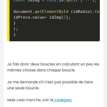
const
 idImg 
=
this
.
id
.
split
(
'--'
)
;
document
.
getElementById
(
idRadio
)
.
focus
idPreco
.
value
=
 idImg
[
2
]
;
}
)
;
}
Je fais donc deux boucles en calculant un peu les
mêmes choses dans chaque boucle.
Je me demande s'il n'est pas possible de faire
une seule boucle.
Mais cela marche, voir le
codepen.