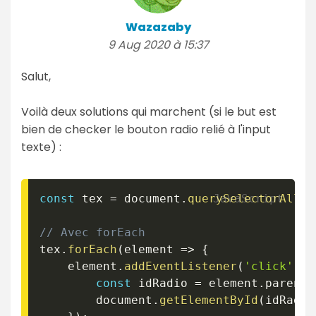
Wazazaby
9 Aug 2020 à 15:37
Salut,
Voilà deux solutions qui marchent (si le but est
bien de checker le bouton radio relié à l'input
texte) :
const
 tex 
=
 document
.
querySelectorAll
(
'
// Avec forEach
tex
.
forEach
(
element
=>
{
    element
.
addEventListener
(
'click'
,
(
const
 idRadio 
=
 element
.
parentN
        document
.
getElementById
(
idRadio