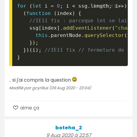
for
(
let
 i 
=
0
;
 i 
<
 ssg
.
length
;
 i
++
)
{
(
function
(
index
)
{
//IE11 fix : parceque let se laisse
    ssg
[
index
]
.
addEventListener
(
"change
this
.
parentNode
.
querySelector
(
"in
}
)
;
}
)
(
i
)
;
//IE11 fix // fermeture de la 
}
.. si j'ai compris la question
Modifié par gcyrillus (09 Aug 2020 - 23:04)
aime ça
boteha_2
9 Aug 2020 à 22:57