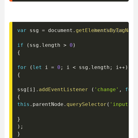
var
 ssg 
=
 document
.
getElementsByTagName
if
(
ssg
.
length 
>
0
)
{
for
(
let
 i 
=
0
;
 i 
<
 ssg
.
length
;
 i
++
)
{
ssg
[
i
]
.
addEventListener
(
'change'
,
func
{
this
.
parentNode
.
querySelector
(
'input[ty
}
)
;
}