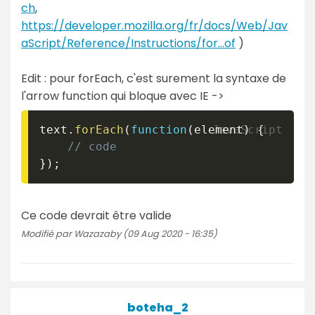
ch
,
https://developer.mozilla.org/fr/docs/Web/Jav
aScript/Reference/Instructions/for...of
)
Edit : pour forEach, c'est surement la syntaxe de
l'arrow function qui bloque avec IE ->
text
.
forEach
(
function
(
element
)
{
// code
}
)
;
Ce code devrait être valide
Modifié par Wazazaby (09 Aug 2020 - 16:35)
boteha_2