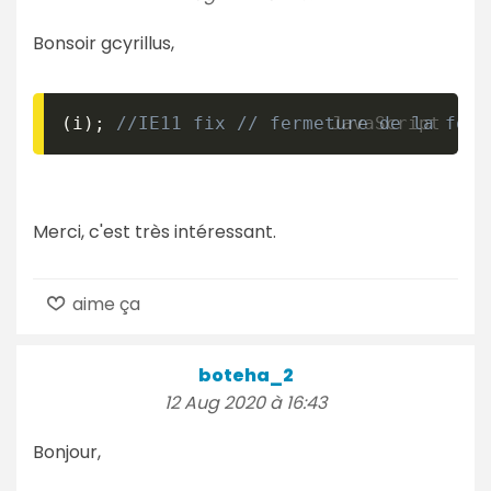
Bonsoir gcyrillus,
(
i
)
;
//IE11 fix // fermeture de la fonc
Merci, c'est très intéressant.
aime ça
boteha_2
12 Aug 2020 à 16:43
Bonjour,