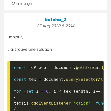
aime ça
boteha_2
27 Aug 2020 à 20:14
Bonjour,
J'ai trouvé une solution :
const
 idPreco 
=
 document
.
getElementById
const
 tex 
=
 document
.
querySelectorAll
(
for
(
let
 i 
=
0
;
 i 
<
 tex
.
length
;
 i
++
)
{
tex
[
i
]
.
addEventListener
(
'click'
,
functi
{