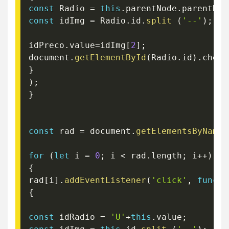
const
 Radio 
=
this
.
parentNode
.
parentNod
const
 idImg 
=
 Radio
.
id
.
split
(
'--'
)
;
idPreco
.
value
=
idImg
[
2
]
;
document
.
getElementById
(
Radio
.
id
)
.
check
}
)
;
}
const
 rad 
=
 document
.
getElementsByName
for
(
let
 i 
=
0
;
 i 
<
 rad
.
length
;
 i
++
)
{
rad
[
i
]
.
addEventListener
(
'click'
,
functi
{
const
 idRadio 
=
'U'
+
this
.
value
;