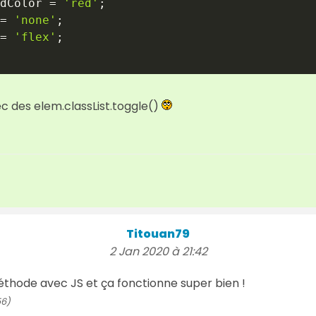
dColor 
=
'red'
;
=
'none'
;
=
'flex'
;
c des elem.classList.toggle()
Titouan79
2 Jan 2020 à 21:42
méthode avec JS et ça fonctionne super bien !
56)