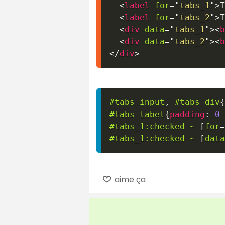
<
label
for
=
"
tabs_1
"
>
T
<
label
for
=
"
tabs_2
"
>
T
<
div
data
=
"
tabs_1
"
>
<
b
<
div
data
=
"
tabs_2
"
>
<
b
</
div
>
#tabs
 input
,
#tabs
 div
{
#tabs
 label
{
padding
:
0
#tabs_1
:checked
~
[
for
=
#tabs_1
:checked
~
[
data
aime ça