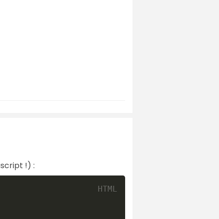
cript !) :