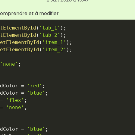
 à comprendre et à modifier
tElementById
(
'tab_1'
)
;
tElementById
(
'tab_2'
)
;
etElementById
(
'item_1'
)
;
etElementById
(
'item_2'
)
;
'none'
;
dColor 
=
'red'
;
dColor 
=
'blue'
;
=
'flex'
;
=
'none'
;
dColor 
=
'blue'
;