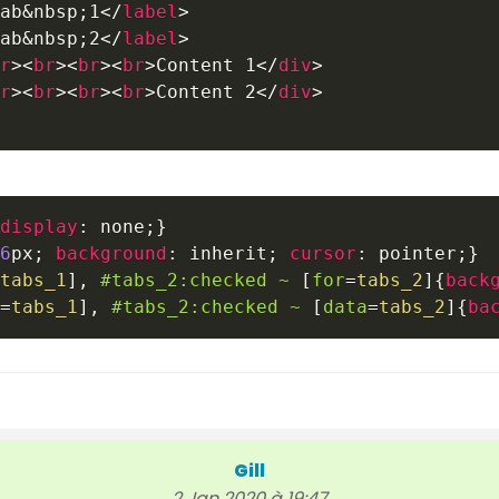
ab
&nbsp;
1
</
label
>
ab
&nbsp;
2
</
label
>
r
>
<
br
>
<
br
>
<
br
>
Content 1
</
div
>
r
>
<
br
>
<
br
>
<
br
>
Content 2
</
div
>
display
:
 none
;
}
6
px
;
background
:
 inherit
;
cursor
:
 pointer
;
}
tabs_1
]
,
#tabs_2
:checked
~
[
for
=
tabs_2
]
{
back
=
tabs_1
]
,
#tabs_2
:checked
~
[
data
=
tabs_2
]
{
ba
Gill
2 Jan 2020 à 19:47