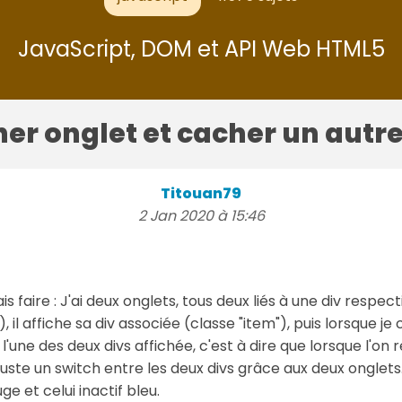
JavaScript, DOM et API Web HTML5
her onglet et cacher un autr
Titouan79
2 Jan 2020 à 15:46
s faire : J'ai deux onglets, tous deux liés à une div respect
, il affiche sa div associée (classe "item"), puis lorsque je c
urs l'une des deux divs affichée, c'est à dire que lorsque l'o
juste un switch entre les deux divs grâce aux deux onglets. 
ge et celui inactif bleu.