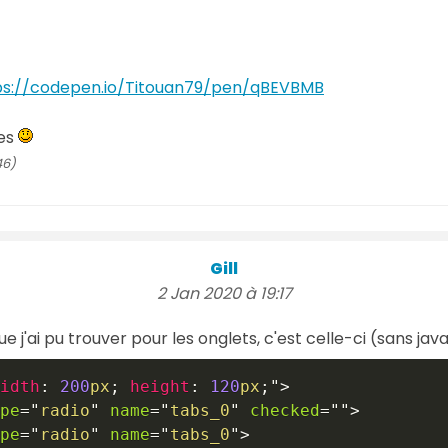
ps://codepen.io/Titouan79/pen/qBEVBMB
ses
46)
Gill
2 Jan 2020 à 19:17
'ai pu trouver pour les onglets, c'est celle-ci (sans javas
idth
:
200
px
;
height
:
120
px
;
"
>
pe
=
"
radio
"
name
=
"
tabs_0
"
checked
=
"
"
>
pe
=
"
radio
"
name
=
"
tabs_0
"
>