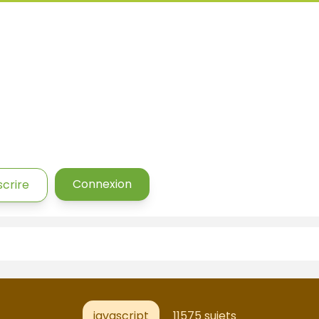
Connexion
scrire
javascript
11575 sujets