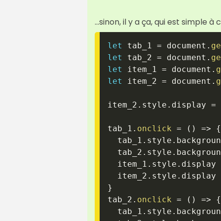
...sinon, il y a ça, qui est simple
let
 tab_1 
=
 document
.
ge
let
 tab_2 
=
 document
.
ge
let
 item_1 
=
 document
.
g
let
 item_2 
=
 document
.
g
item_2
.
style
.
display 
=
tab_1
.
onclick
=
(
)
=>
{
  tab_1
.
style
.
backgroun
  tab_2
.
style
.
backgroun
  item_1
.
style
.
display 
  item_2
.
style
.
display 
}
tab_2
.
onclick
=
(
)
=>
{
  tab_1
.
style
.
backgroun