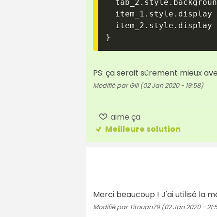
  tab_2
.
style
.
backgroun
  item_1
.
style
.
display 
  item_2
.
style
.
display 
}
PS: ça serait sûrement mieux ave
Modifié par Gill (02 Jan 2020 - 19:58)
aime ça
Meilleure solution
Merci beaucoup ! J'ai utilisé la 
Modifié par Titouan79 (02 Jan 2020 - 21: