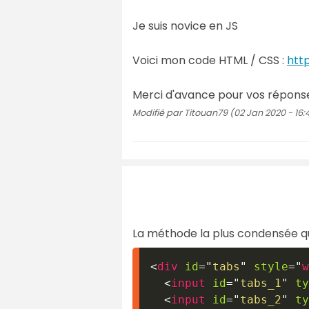
Je suis novice en JS
Voici mon code HTML / CSS :
htt
Merci d'avance pour vos répon
Modifié par Titouan79 (02 Jan 2020 - 16:
La méthode la plus condensée que j
<
div
id
=
"
tabs
"
style
=
"
w
<
input
id
=
"
tabs_1
"
ty
<
input
id
=
"
tabs_2
"
ty