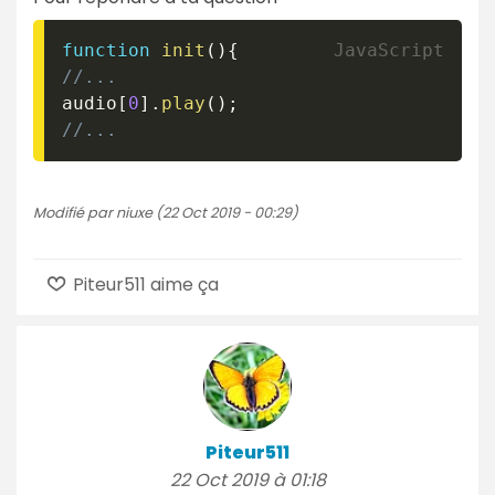
function
init
(
)
{
//...
audio
[
0
]
.
play
(
)
;
//...
Modifié par niuxe (22 Oct 2019 - 00:29)
Piteur511 aime ça
Piteur511
22 Oct 2019 à 01:18