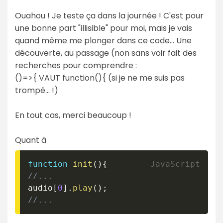
Ouahou ! Je teste ça dans la journée ! C'est pour
une bonne part "illisible" pour moi, mais je vais
quand même me plonger dans ce code... Une
découverte, au passage (non sans voir fait des
recherches pour comprendre :
()=>{ VAUT function(){ (si je ne me suis pas
trompé... !)
En tout cas, merci beaucoup !
Quant à
function
init
(
)
{
//...
audio
[
0
]
.
play
(
)
;
//...