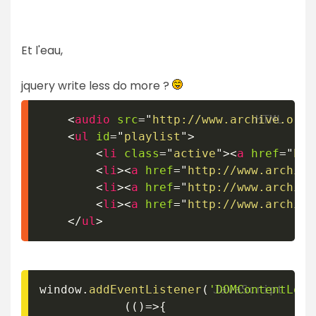
Et l'eau,
jquery write less do more ?
<
audio
src
=
"
http://www.archive.org/
<
ul
id
=
"
playlist
"
>
<
li
class
=
"
active
"
>
<
a
href
=
"
htt
<
li
>
<
a
href
=
"
http://www.archive
<
li
>
<
a
href
=
"
http://www.archive
<
li
>
<
a
href
=
"
http://www.archive
</
ul
>
window
.
addEventListener
(
'DOMContentLoad
(
(
)
=>
{