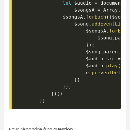
let
 $audio 
=
 document
.
g
                    $songsA 
=
 Array
.
fro
                $songsA
.
forEach
(
(
$song
)
                    $song
.
addEventListe
                        $songsA
.
forEach
                            $song
.
paren
}
)
;
                        $song
.
parentNod
                        $audio
.
src 
=
 $s
                        $audio
.
play
(
)
;
                        e
.
preventDefaul
}
)
}
)
;
}
)
(
)
}
)
Pour répondre à ta question