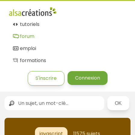
tutoriels
forum
emploi
formations
Connexion
S'inscrire
Rechercher
javascript
11575 sujets