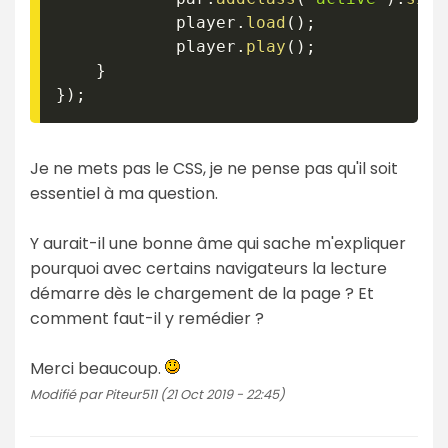
			player
.
load
(
)
;
			player
.
play
(
)
;
}
}
)
;
Je ne mets pas le CSS, je ne pense pas qu'il soit
essentiel à ma question.
Y aurait-il une bonne âme qui sache m'expliquer
pourquoi avec certains navigateurs la lecture
démarre dès le chargement de la page ? Et
comment faut-il y remédier ?
Merci beaucoup.
Modifié par Piteur511 (21 Oct 2019 - 22:45)