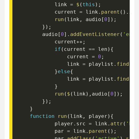
			link 
=
$
(
this
)
;
			current 
=
 link
.
parent
(
)
.
ind
run
(
link
,
 audio
[
0
]
)
;
}
)
;
		audio
[
0
]
.
addEventListener
(
'ende
			current
++
;
if
(
current 
==
 len
)
{
				current 
=
0
;
				link 
=
 playlist
.
find
(
'a
}
else
{
				link 
=
 playlist
.
find
(
'a
}
run
(
$
(
link
)
,
audio
[
0
]
)
;
}
)
;
}
function
run
(
link
,
 player
)
{
			player
.
src 
=
 link
.
attr
(
'hre
			par 
=
 link
.
parent
(
)
;
			par
.
addClass
(
'active'
)
.
sibl