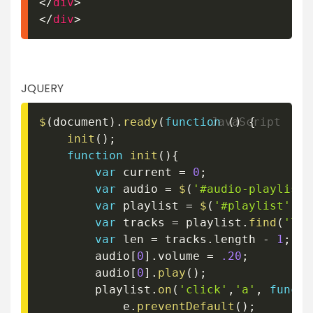
</
div
>
</
div
>
JQUERY
$
(
document
)
.
ready
(
function
(
)
{
init
(
)
;
function
init
(
)
{
var
 current 
=
0
;
var
 audio 
=
$
(
'#audio-playlist'
var
 playlist 
=
$
(
'#playlist'
)
;
var
 tracks 
=
 playlist
.
find
(
'li 
var
 len 
=
 tracks
.
length 
-
1
;
		audio
[
0
]
.
volume 
=
.20
;
		audio
[
0
]
.
play
(
)
;
		playlist
.
on
(
'click'
,
'a'
,
functi
			e
.
preventDefault
(
)
;