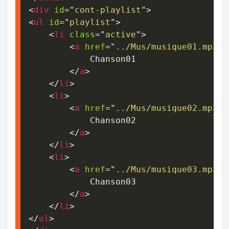
<
div
id
=
"
cont-playlist
"
>
<
ul
id
=
"
playlist
"
>
<
li
class
=
"
active
"
>
<
a
href
=
"
../Mus/musique01.mp3
"
>
            Chanson01

</
a
>
</
li
>
<
li
>
<
a
href
=
"
../Mus/musique02.mp3
"
>
            Chanson02

</
a
>
</
li
>
<
li
>
<
a
href
=
"
../Mus/musique03.mp3
"
>
            Chanson03

</
a
>
</
li
>
</
ul
>