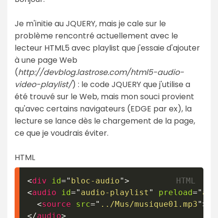
Je m'initie au JQUERY, mais je cale sur le
problème rencontré actuellement avec le
lecteur HTML5 avec playlist que j'essaie d'ajouter
à une page Web
(
http://devblog.lastrose.com/html5-audio-
video-playlist/
) : le code JQUERY que j'utilise a
été trouvé sur le Web, mais mon souci provient
qu'avec certains navigateurs (EDGE par ex), la
lecture se lance dès le chargement de la page,
ce que je voudrais éviter.
HTML
<
div
id
=
"
bloc-audio
"
>
<
audio
id
=
"
audio-playlist
"
preload
=
"
aut
<
source
src
=
"
../Mus/musique01.mp3
"
>
</
audio
>