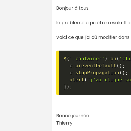
Bonjour à tous,
le problème a pu être résolu. Il a
Voici ce que j'ai dû modifier dans 
$
(
'.container'
)
.
on
(
'cli
  e
.
preventDefault
(
)
;
  e
.
stopPropagation
(
)
;
alert
(
"j'ai cliqué su
}
)
;
Bonne journée
Thierry