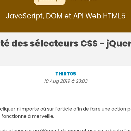
JavaScript, DOM et API Web HTML5
ité des sélecteurs CSS - jQue
THIRT05
10 Aug 2019 à 23:03
 cliquer n'importe où sur l'article afin de faire une actio
la fonctionne à merveille.
uvoir cliquer sur un élément du menu et que ça exécute l