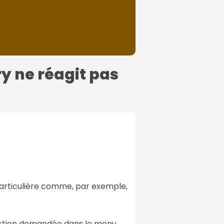
ry ne réagit pas
n particulière comme, par exemple,
'action demandée dans le menu.