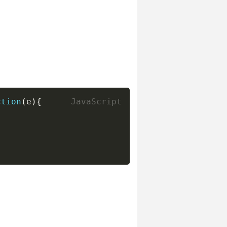
ction
(
e
)
{