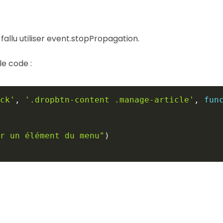
 fallu utiliser event.stopPropagation.
le code :
ck'
,
'.dropbtn-content .manage-article'
,
fun
r un élément du menu"
)