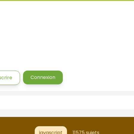
Connexion
scrire
javascript
11575 sujets