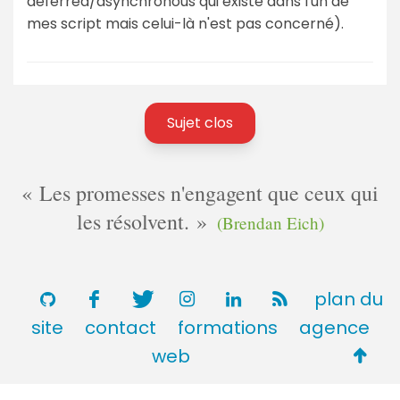
deferred/asynchronous qui existe dans l'un de
mes script mais celui-là n'est pas concerné).
Sujet clos
Les promesses n'engagent que ceux qui
les résolvent.
(Brendan Eich)
plan du
site
contact
formations
agence
Retou
web
en