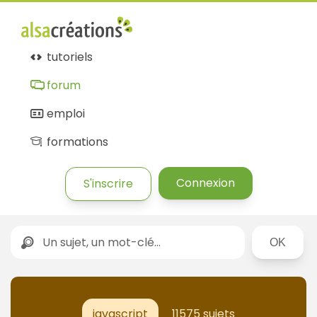
tutoriels
forum
emploi
formations
Connexion
S'inscrire
Rechercher
javascript
11575 sujets