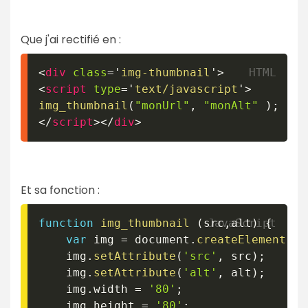
Que j'ai rectifié en :
<
div
class
=
'
img-thumbnail
'
>
<
script
type
=
'
text/javascript
'
>
img_thumbnail
(
"monUrl"
,
"monAlt"
)
;
</
script
>
</
div
>
Et sa fonction :
function
img_thumbnail
(
src
,
alt
)
{
var
 img 
=
 document
.
createElement
(
'i
	img
.
setAttribute
(
'src'
,
 src
)
;
	img
.
setAttribute
(
'alt'
,
 alt
)
;
	img
.
width 
=
'80'
;
	img
.
height 
=
'80'
;