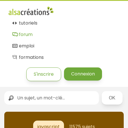
tutoriels
forum
emploi
formations
Connexion
S'inscrire
Rechercher
javascript
11575 sujets