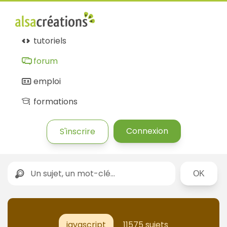
tutoriels
forum
emploi
formations
Connexion
S'inscrire
Rechercher
javascript
11575 sujets