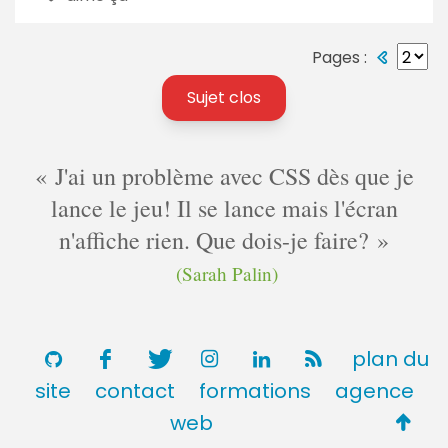
Pages :
Sujet clos
J'ai un problème avec CSS dès que je
lance le jeu! Il se lance mais l'écran
n'affiche rien. Que dois-je faire?
(Sarah Palin)
plan du
site
contact
formations
agence
Retou
web