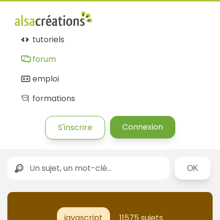
tutoriels
forum
emploi
formations
Connexion
S'inscrire
Rechercher
javascript
11575 sujets