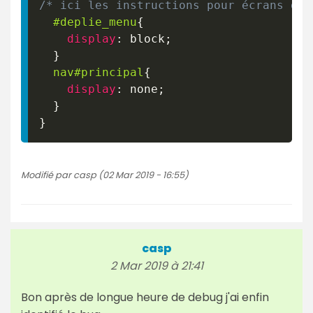
/* ici les instructions pour écrans de 
#deplie_menu
{
display
:
 block
;
}
nav
#principal
{
display
:
 none
;
}
}
Modifié par casp (02 Mar 2019 - 16:55)
casp
2 Mar 2019 à 21:41
Bon après de longue heure de debug j'ai enfin