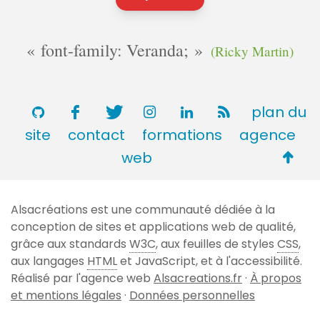
font-family: Veranda;
(Ricky Martin)
plan du
site
contact
formations
agence
Retou
web
en
haut
Alsacréations est une communauté dédiée à la
de
conception de sites et applications web de qualité,
page
grâce aux standards
W3C
, aux feuilles de styles
CSS
,
aux langages
HTML
et JavaScript, et à l'accessibilité.
Réalisé par l'agence web
Alsacreations.fr
·
À propos
et mentions légales
·
Données personnelles