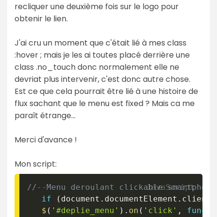
recliquer une deuxième fois sur le logo pour
obtenir le lien.
J'ai cru un moment que c'était lié à mes class
:hover ; mais je les ai toutes placé derrière une
class .no_touch donc normalement elle ne
devriat plus intervenir, c'est donc autre chose.
Est ce que cela pourrait être lié à une histoire de
flux sachant que le menu est fixed ? Mais ca me
paraît étrange...
Merci d'avance !
Mon script:
if
(
document
.
documentElement
.
clientW
$
(
'#deplie_menu'
)
.
on
(
'click'
,
functi