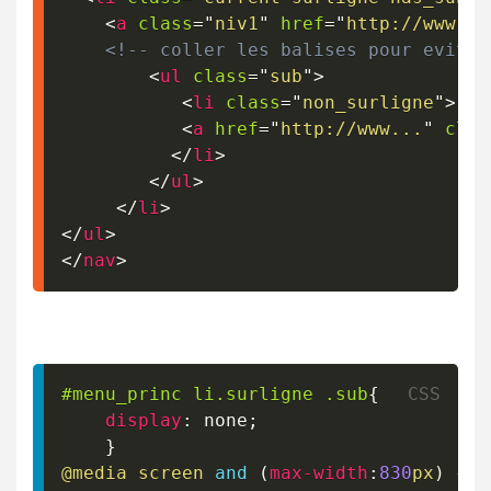
<
a
class
=
"
niv1
"
href
=
"
http://www...
<!-- coller les balises pour eviter
<
ul
class
=
"
sub
"
>
<
li
class
=
"
non_surligne
"
>
<
a
href
=
"
http://www...
"
clas
</
li
>
</
ul
>
</
li
>
</
ul
>
</
nav
>
#menu_princ
 li
.surligne
.sub
{
display
:
 none
;
}
@media
 screen 
and
(
max-width
:
830
px
)
{