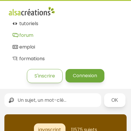
tutoriels
forum
emploi
formations
Connexion
S'inscrire
Rechercher
javascript
11575 sujets