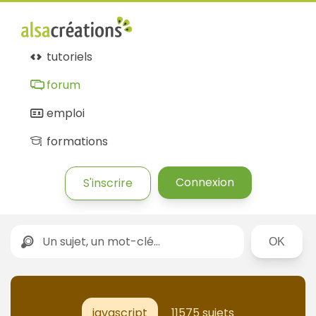
tutoriels
forum
emploi
formations
Connexion
S'inscrire
Rechercher
javascript
11575 sujets