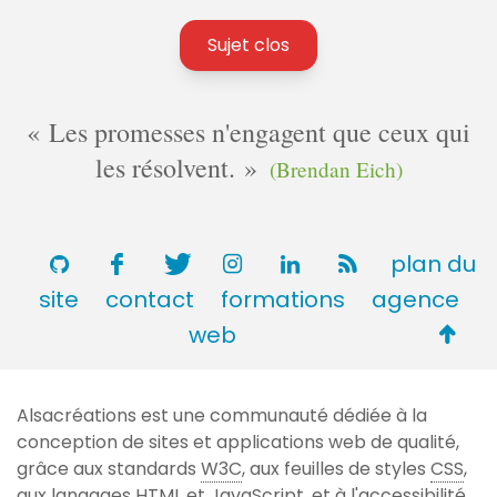
Sujet clos
Les promesses n'engagent que ceux qui
les résolvent.
(Brendan Eich)
plan du
site
contact
formations
agence
Retou
web
en
haut
Alsacréations est une communauté dédiée à la
de
conception de sites et applications web de qualité,
page
grâce aux standards
W3C
, aux feuilles de styles
CSS
,
aux langages
HTML
et JavaScript, et à l'accessibilité.