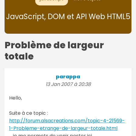
JavaScript, DOM et API Web HTML5
Problème de largeur
totale
parappa
13 Jan 2007 à 20:38
Hello,
Suite à ce topic :
http://forum.alsacreations.com/topic-4-21569-
1-Probleme-etrange-de-largeur-totale.html
... je me permets de venir poster ici.