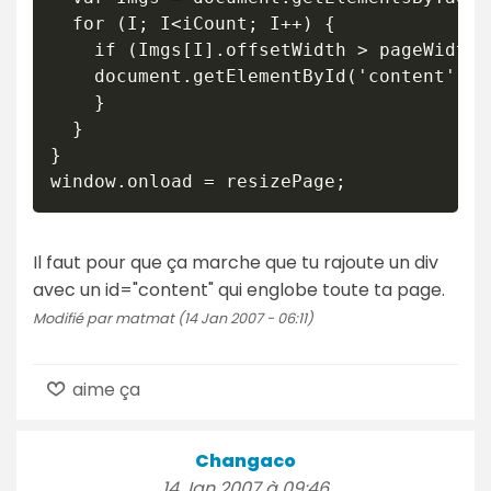
  for (I; I<iCount; I++) {

    if (Imgs[I].offsetWidth > pageWidth){
    document.getElementById('content').s
    }

  }

}

Il faut pour que ça marche que tu rajoute un div
avec un id="content" qui englobe toute ta page.
Modifié par matmat (14 Jan 2007 - 06:11)
aime ça
Changaco
14 Jan 2007 à 09:46