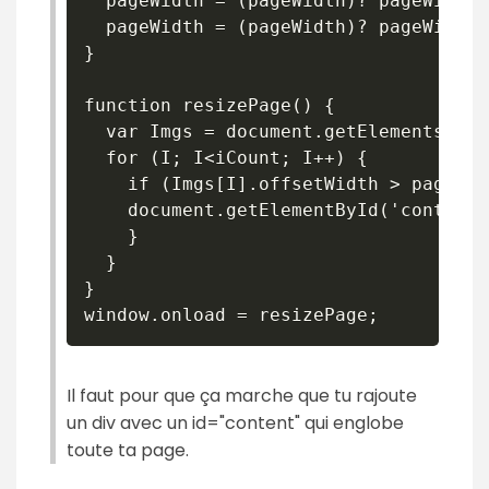
  pageWidth = (pageWidth)? pageWidth 
  pageWidth = (pageWidth)? pageWidth:
}

function resizePage() {

  var Imgs = document.getElementsByTa
  for (I; I<iCount; I++) {

    if (Imgs[I].offsetWidth > pageWidt
    document.getElementById('content'
    }

  }

}

Il faut pour que ça marche que tu rajoute
un div avec un id="content" qui englobe
toute ta page.