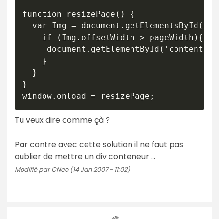
function resizePage() {

  var Img = document.getElementsById('ima
    if (Img.offsetWidth > pageWidth){

     document.getElementById('content').
    }

  }

}

Tu veux dire comme çà ?
Par contre avec cette solution il ne faut pas
oublier de mettre un div conteneur ...
Modifié par CNeo (14 Jan 2007 - 11:02)