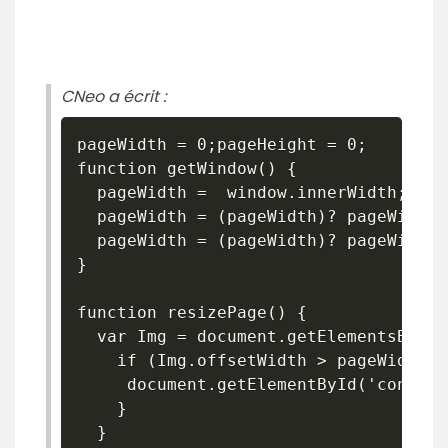
CNeo a écrit :
pageWidth = 0;pageHeight = 0;

function getWindow() {

  pageWidth =  window.innerWidth;

  pageWidth = (pageWidth)? pageWidth 
  pageWidth = (pageWidth)? pageWidth:
}

function resizePage() {

  var Img = document.getElementsById(
    if (Img.offsetWidth > pageWidth){

     document.getElementById('content
    }

  }
