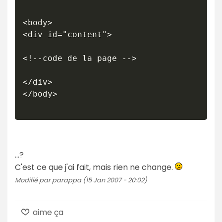
<body>

<div id="content">

<!--code de la page -->

</div>

</body>

...?
C'est ce que j'ai fait, mais rien ne change.
Modifié par parappa (15 Jan 2007 - 20:02)
aime ça