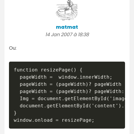
matmat
14 Jan 2007 à 18:38
Ou:
function resizePage() {

  pageWidth =  window.innerWidth;

  pageWidth = (pageWidth)? pageWidth : d
  pageWidth = (pageWidth)? pageWidth: do
  Img = document.getElementById('image');
  document.getElementById('content').sty
}

window.onload = resizePage; 