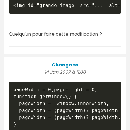
<img id="grande-image" src="..." alt="..
Quelqu'un pour faire cette modification ?
Changaco
14 Jan 2007 à 11:00
pageWidth = 0;pageHeight = 0;

function getWindow() {

  pageWidth =  window.innerWidth;

  pageWidth = (pageWidth)? pageWidth :do
  pageWidth = (pageWidth)? pageWidth: do
}
