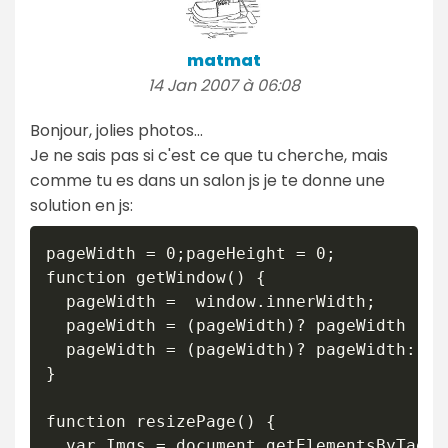
matmat
14 Jan 2007 à 06:08
Bonjour, jolies photos...
Je ne sais pas si c'est ce que tu cherche, mais
comme tu es dans un salon js je te donne une
solution en js:
pageWidth = 0;pageHeight = 0;

function getWindow() {

  pageWidth =  window.innerWidth;

  pageWidth = (pageWidth)? pageWidth :do
  pageWidth = (pageWidth)? pageWidth: do
}

function resizePage() {

  var Imgs = document.getElementsByTagNa