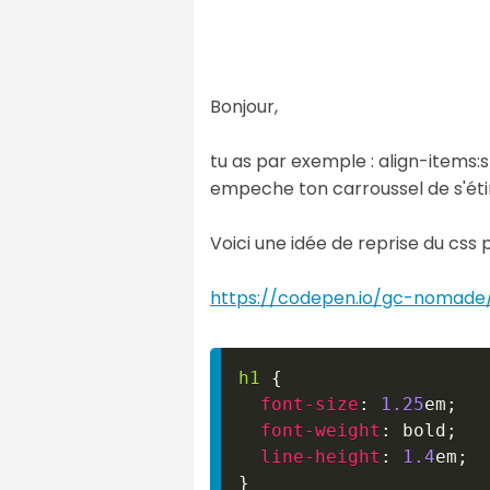
Bonjour,
tu as par exemple : align-items:s
empeche ton carroussel de s'étir
Voici une idée de reprise du css po
https://codepen.io/gc-nomad
h1
{
font-size
:
1.25
em
;
font-weight
:
 bold
;
line-height
:
1.4
em
;
}