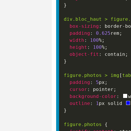
}
div
.bloc_haut
>
 figure
.
box-sizing
:
 border-bo
padding
:
0.625
rem
;
width
:
100
%
;
height
:
100
%
;
object-fit
:
 contain
;
}
figure
.photos
>
 img
[
tab
padding
:
5
px
;
cursor
:
 pointer
;
background-color
:
w
outline
:
1
px
 solid 
}
figure
.photos
{