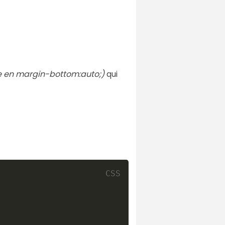
lle en margin-bottom:auto;)
qui