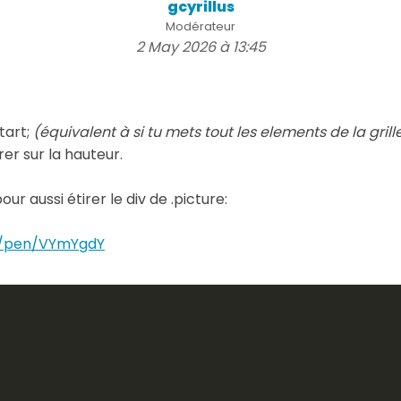
gcyrillus
Modérateur
2 May 2026 à 13:45
tart;
(équivalent à si tu mets tout les elements de la gri
er sur la hauteur.
ur aussi étirer le div de .picture:
e/pen/VYmYgdY