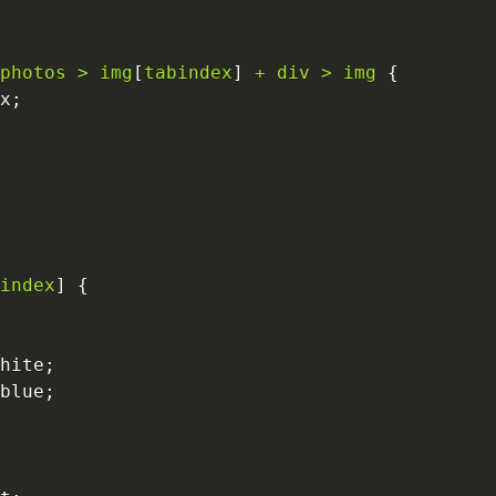
photos
>
 img
[
tabindex
]
+
 div 
>
 img
{
x
;
index
]
{
hite
;
blue
;