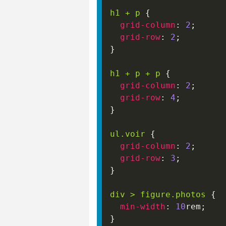
h1 
+
 p
{
grid-column
:
2
;
grid-row
:
2
;
}
h1 
+
 p 
+
 p
{
grid-column
:
2
;
grid-row
:
4
;
}
ul
.voir
{
grid-column
:
2
;
grid-row
:
3
;
}
div 
>
 figure
.photos
{
min-width
:
10
rem
;
}