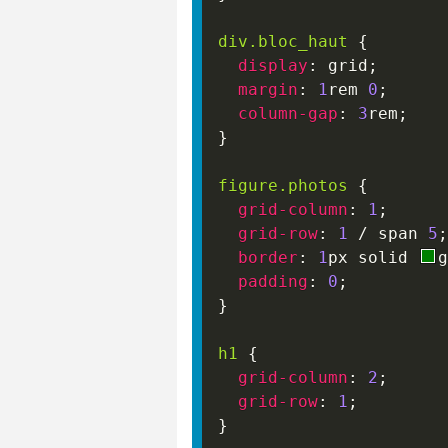
div
.bloc_haut
{
display
:
 grid
;
margin
:
1
rem
0
;
column-gap
:
3
rem
;
}
figure
.photos
{
grid-column
:
1
;
grid-row
:
1
/
 span 
5
;
border
:
1
px
 solid 
g
padding
:
0
;
}
h1
{
grid-column
:
2
;
grid-row
:
1
;
}