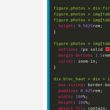
figure
.photos
>
 div
:fir
figure
.photos
>
 img
[
tab
figure
.photos
>
 img
[
tab
height
:
9.5625
rem
;
}
figure
.photos
>
 img
[
tab
outline
:
1
px
 solid 
margin-bottom
:
1.5
rem
cursor
:
 zoom-in
;
}
div
.bloc_haut
>
 div 
>
 i
box-sizing
:
 border-bo
padding
:
0.625
rem
;
width
:
100
%
;
height
:
100
%
;
object-fit
:
 contain
;