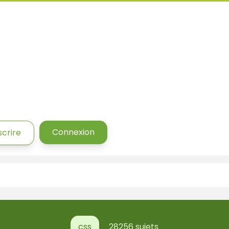
Connexion
scrire
css
28256 sujets