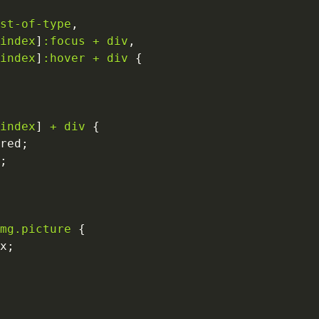
st-of-type
,
index
]
:focus
+
 div
,
index
]
:hover
+
 div
{
index
]
+
 div
{
red
;
;
mg
.picture
{
x
;