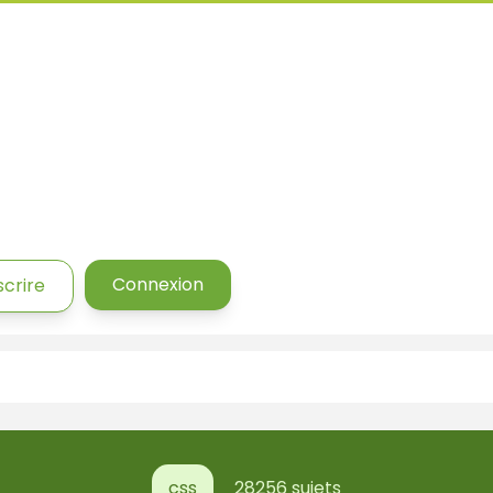
Connexion
scrire
css
28256 sujets