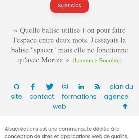
Sujet clos
Quelle balise utilise-t-on pour faire
l'espace entre deux mots. J'essayais la
balise "spacer" mais elle ne fonctionne
qu'avec Moriza
(Laurence Bocolini)
plan du
site
contact
formations
agence
Retou
web
en
haut
Alsacréations est une communauté dédiée à la
de
conception de sites et applications web de qualité,