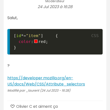
Modérateur
24 Jul 2023 à 16:28
Salut,
[
id
*=
"item"
]
{
color
:
red
;
}
?
https://developer.mozilla.org/en-
US/docs/Web/CSS/Attribute_selectors
Modifié par _laurent (24 Jul 2023 - 16:28)
Olivier C et aiment ça