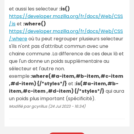
et aussi les selecteur
:is()
https://developer.mozilla.org/fr/docs/Web/CSS
/:is
et
:where()
https://developer.mozilla.org/fr/docs/Web/CSS
/:where
où tu peut regrouper plusieurs selecteur
s'ils n'ont pas d'attribut commun avec une
chaine commune .La difference de ces deux là et
que l'un donne un poids supplémentaire au
sélecteur et l'autre non.
exemple
:where(#a-item,#b-item,#c-item
,#d-item) {/*styles*/}
et
:is(#a-item,#b-
item,#c-item ,#d-item) {/*styles*/}
qui aura
un poids plus important (spécificité).
Modifié par gcyrillus (24 Jul 2023 - 16:34)