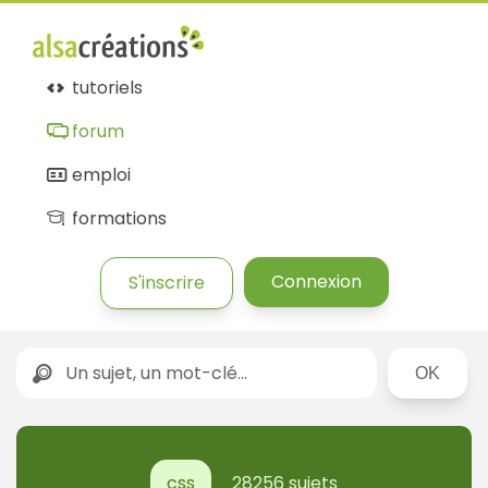
tutoriels
forum
emploi
formations
Connexion
S'inscrire
Rechercher
css
28256 sujets