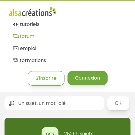
tutoriels
forum
emploi
formations
Connexion
S'inscrire
Rechercher
css
28256 sujets