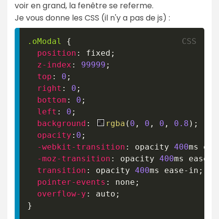
voir en grand, la fenêtre se referme.
Je vous donne les CSS (il n'y a pas de js) :
.oModal
{
position
:
 fixed
;
z-index
:
99999
;
top
:
0
;
right
:
0
;
bottom
:
0
;
left
:
0
;
background
:
rgba
(
0
,
0
,
0
,
0.8
)
;
opacity
:
0
;
-webkit-transition
:
 opacity 
400
ms
 eas
-moz-transition
:
 opacity 
400
ms
 ease-i
transition
:
 opacity 
400
ms
 ease-in
;
pointer-events
:
 none
;
overflow-y
:
 auto
;
}