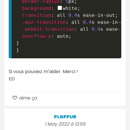
border-radius
:
5
px
;
background
:
white
;
transition
:
 all 
0.4
s
 ease-in-out
;
-moz-transition
:
 all 
0.4
s
 ease-in-out
-webkit-transition
:
 all 
0.4
s
 ease-in-
overflow-y
:
 auto
;
}
}
Si vous pouviez m'aider. Merci !
ED
aime ça
PLGPPUR
1 May 2022 à 12:56