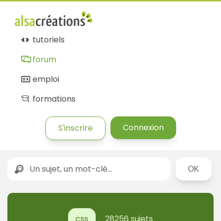
tutoriels
forum
emploi
formations
Connexion
S'inscrire
Rechercher
css
28256 sujets