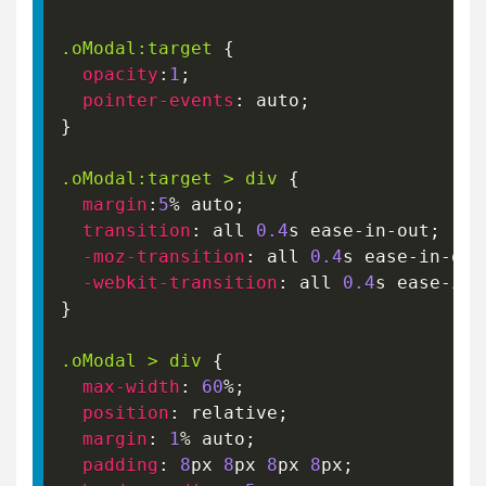
.oModal
:target
{
opacity
:
1
;
pointer-events
:
 auto
;
}
.oModal
:target
>
 div
{
margin
:
5
%
 auto
;
transition
:
 all 
0.4
s
 ease-in-out
;
-moz-transition
:
 all 
0.4
s
 ease-in-out
-webkit-transition
:
 all 
0.4
s
 ease-in-
}
.oModal
>
 div
{
max-width
:
60
%
;
position
:
 relative
;
margin
:
1
%
 auto
;
padding
:
8
px
8
px
8
px
8
px
;