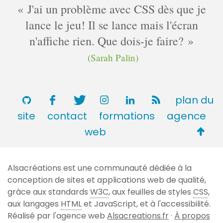
J'ai un problème avec CSS dès que je
lance le jeu! Il se lance mais l'écran
n'affiche rien. Que dois-je faire?
(Sarah Palin)
plan du
site
contact
formations
agence
Retou
web
en
haut
Alsacréations est une communauté dédiée à la
de
conception de sites et applications web de qualité,
page
grâce aux standards
W3C
, aux feuilles de styles
CSS
,
aux langages
HTML
et JavaScript, et à l'accessibilité.
Réalisé par l'agence web
Alsacreations.fr
·
À propos